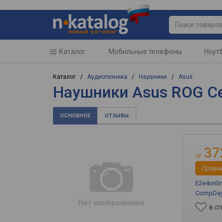
Каталог
Мобильные телефоны
Ноут
Каталог /
Аудиотехника
/
Наушники
/
Asus
Наушники Asus ROG Cet
ОСНОВНОЕ
ОТЗЫВЫ
37
от
Cравн
E2e4onli
CompDa
в с