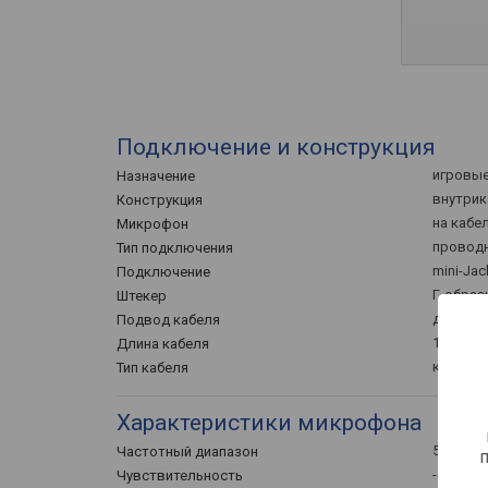
Подключение и конструкция
игровы
Назначение
внутри
Конструкция
на кабе
Микрофон
провод
Тип подключения
mini-Jac
Подключение
Г-образ
Штекер
двусто
Подвод кабеля
1.25 м
Длина кабеля
круглый
Тип кабеля
Характеристики микрофона
50 – 100
Частотный диапазон
-40 дБ
Чувствительность