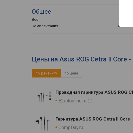
Общее
18 г
Вес
силикон
Комплектация
Цены на Asus ROG Cetra II Core 
по рейтингу
по цене
Проводная гарнитура ASUS ROG CE
E2e4online.ru
Гарнитура ASUS ROG Cetra II Core
CompDay.ru