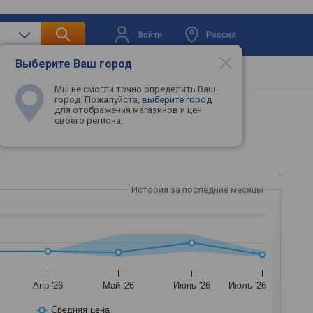
Войти
Россия
Выберите Ваш город
вая техника
Телевизоры
Промокоды
Мы не смогли точно определить Ваш
город. Пожалуйста,
выберите город
для отображения магазинов и цен
своего региона.
История за последние месяцы
Апр '26
Май '26
Июнь '26
Июль '26
Средняя цена