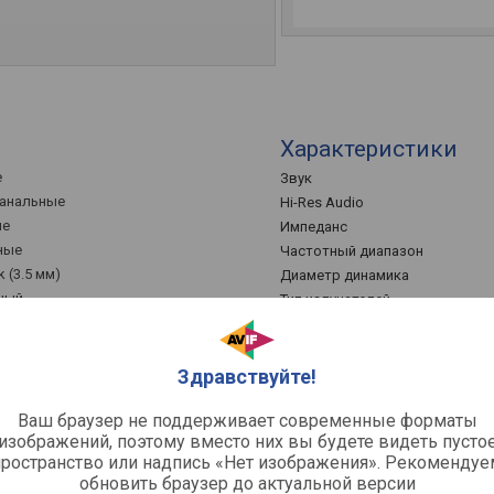
Характеристики
е
Звук
канальные
Hi-Res Audio
ле
Импеданс
ные
Частотный диапазон
k (3.5 мм)
Диаметр динамика
ный
Тип излучателей
ронний
Функции и возмож
Здравствуйте!
Регулировка громкости
Ваш браузер не поддерживает современные форматы
изображений, поэтому вместо них вы будете видеть пусто
00 Гц
пространство или надпись «Нет изображения». Рекомендуе
обновить браузер до актуальной версии