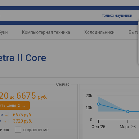
только наушники
буки
Компьютерная техника
Холодильники
Быто
ra II Core
Сейчас
20
6675
20k
руб.
до
ить цены
→
2
10k
ne
→
6675 руб.
0
y
→
3720 руб.
Фев '26
Март '26
писок
в сравнение