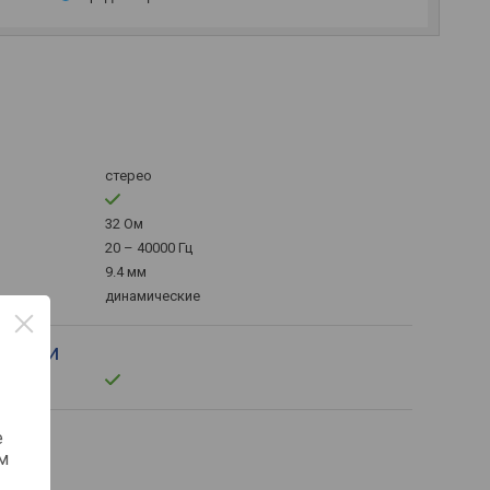
стерео
32 Ом
20 – 40000 Гц
9.4 мм
динамические
ности
е
м