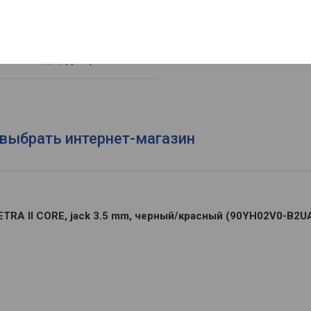
овые насадки, футляр
- выбрать интернет-магазин
TRA II CORE, jack 3.5 mm, черный/красный (90YH02V0-B2U