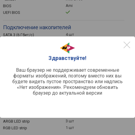
Ami
BIOS
UEFI BIOS
Подключение накопителей
4 шт
SATA 3 (6 Гбит/с)
3 шт
M.2 разъем
3xPCI-E 4x
Интерфейс M.2
2x4.0, 1x3.0
Версия интерфейса M.2
Здравствуйте!
Охлаждение SSD M.2
Интегрированный RAID
Ваш браузер не поддерживает современные
контроллер
форматы изображений, поэтому вместо них вы
будете видеть пустое пространство или надпись
Коннекторы на плате
«Нет изображения». Рекомендуем обновить
браузер до актуальной версии
TPM-коннектор
2 шт
USB 2.0
1 шт
USB 3.2 gen1
1 шт
USB C 3.2 gen2x2
3 шт
ARGB LED strip
1 шт
RGB LED strip