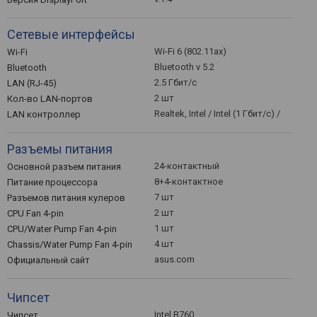
Сетевые интерфейсы
Wi-Fi 6 (802.11ax)
Wi-Fi
Bluetooth v 5.2
Bluetooth
2.5 Гбит/с
LAN (RJ-45)
2 шт
Кол-во LAN-портов
Realtek, Intel / Intel (1 Гбит/с) /
LAN контроллер
Разъемы питания
24-контактный
Основной разъем питания
8+4-контактное
Питание процессора
7 шт
Разъемов питания кулеров
2 шт
CPU Fan 4-pin
1 шт
CPU/Water Pump Fan 4-pin
4 шт
Chassis/Water Pump Fan 4-pin
asus.com
Официальный сайт
Чипсет
Intel B760
Чипсет