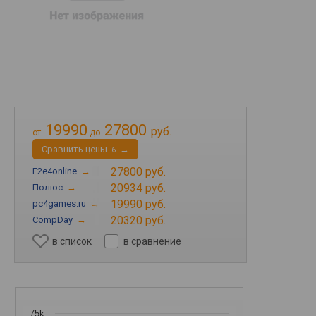
19990
27800
руб.
от
до
Cравнить цены
→
6
27800 руб.
E2e4online
→
20934 руб.
Полюс
→
19990 руб.
pc4games.ru
→
20320 руб.
CompDay
→
в список
в сравнение
75k