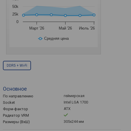
50k
25k
0
Март '26
Май '26
Июль '26
Средняя цена
DDR5 + Wi-Fi
Основное
геймерская
По направлению
Intel LGA 1700
Socket
ATX
Форм-фактор
Радиатор VRM
305x244 мм
Размеры (ВхШ)