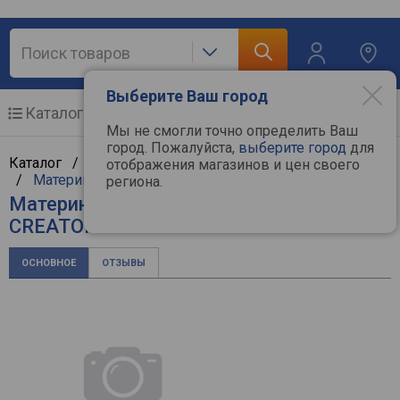
Выберите Ваш город
Каталог
Мобильные телефоны
Мы не смогли точно определить Ваш
город. Пожалуйста,
выберите город
для
Каталог /
Компьютерная техника
/
Комплектующие
отображения магазинов и цен своего
/
Материнские платы
/
Asus
региона.
Материнская плата Asus ProArt B760-
CREATOR WIFI
ОСНОВНОЕ
ОТЗЫВЫ