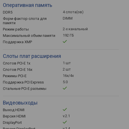
Оперативная память
4 слота(ов)
DDR5
DIMM
Форм-фактор слота для
памяти
2-х канальный
Режим работы
192 ГБ
Максимальный объем памяти
Поддержка XMP
Слоты плат расширения
1 шт
Слотов PCI-E 1x
2 шт
Слотов PCI-E 16x
16x/4x
Режимы PCI-E
5.0
Поддержка PCI Express
Стальные PCI-E разъемы
Видеовыходы
Выход HDMI
v.2.1
Версия HDMI
DisplayPort
v.1.4
Версия DisplayPort