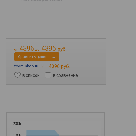
4396
4396
руб.
от
до
Cравнить цены
→
1
4396 руб.
xcom-shop.ru
→
в список
в сравнение
200k
100k