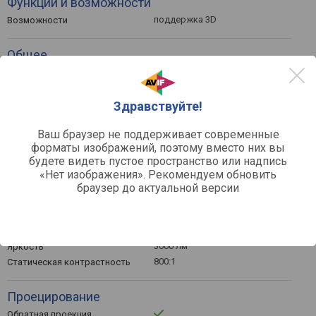
Функции и возможности
поддержка 3D
Возможности
Общее
23 дБ
Уровень шума (номинально)
28 дБ
Уровень шума (эконом /
тихий)
Здравствуйте!
сеть
Источник питания
99x405x283 мм
Габариты (ВхШхГ)
Ваш браузер не поддерживает современные
5.7 кг
Вес
форматы изображений, поэтому вместо них вы
будете видеть пустое пространство или надпись
4718017816595
Код EAN / UPS / GTIN
«Нет изображения». Рекомендуем обновить
браузер до актуальной версии
Лампа и изображение
LED
Тип лампы
30000 ч
Срок службы
3000 лм
Яркость
800:1
Статическая контрастность
Проецирование
Обратная проекция