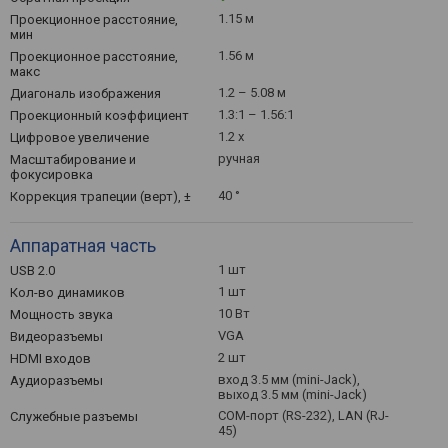
1.15 м
Проекционное расстояние,
мин
1.56 м
Проекционное расстояние,
макс
1.2 – 5.08 м
Диагональ изображения
1.3:1 – 1.56:1
Проекционный коэффициент
1.2 x
Цифровое увеличение
ручная
Масштабирование и
фокусировка
40 °
Коррекция трапеции (верт), ±
Аппаратная часть
1 шт
USB 2.0
1 шт
Кол-во динамиков
10 Вт
Мощность звука
VGA
Видеоразъемы
2 шт
HDMI входов
вход 3.5 мм (mini-Jack),
Аудиоразъемы
выход 3.5 мм (mini-Jack)
COM-порт (RS-232), LAN (RJ-
Служебные разъемы
45)