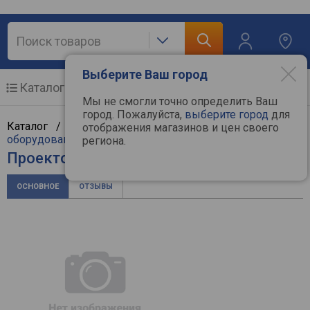
Выберите Ваш город
Каталог
Мобильные телефоны
Мы не смогли точно определить Ваш
город. Пожалуйста,
выберите город
для
Каталог /
ТВ и видеотехника
/
Проекционное
отображения магазинов и цен своего
оборудование
/
Проекторы
/
Asus
региона.
Проектор Asus H1
ОСНОВНОЕ
ОТЗЫВЫ