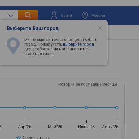
Войти
Россия
Выберите Ваш город
вая техника
Телевизоры
Промокоды
Мы не смогли точно определить Ваш
город. Пожалуйста,
выберите город
для отображения магазинов и цен
своего региона.
TX4060TI-16G
История за последние месяцы
6
Апр '26
Май '26
Июнь '26
Июль '26
Средняя цена