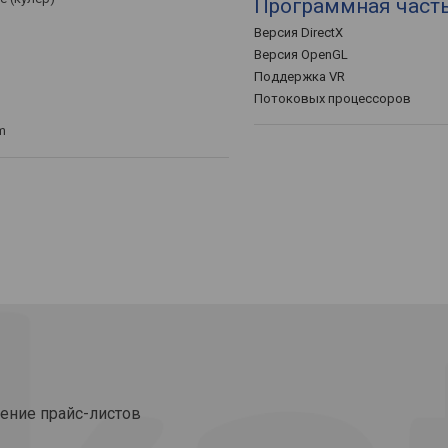
Программная част
Версия DirectX
Версия OpenGL
Поддержка VR
Потоковых процессоров
m
ение прайс-листов