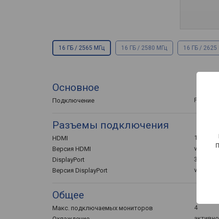
16 ГБ / 2565 МГц
16 ГБ / 2580 МГц
16 ГБ / 2625
Основное
PCI-E v4.
Подключение
Разъемы подключения
1 шт
HDMI
v.2.1a
Версия HDMI
3 шт
DisplayPort
v.1.4a
Версия DisplayPort
Общее
4
Макс. подключаемых мониторов
активно
Охлаждение