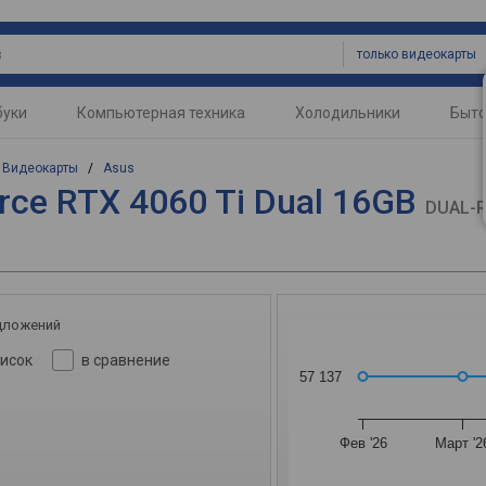
только видеокарты
буки
Компьютерная техника
Холодильники
Быто
/
Видеокарты
/
Asus
rce RTX 4060 Ti Dual 16GB
DUAL-R
дложений
писок
в сравнение
57 137
Фев '26
Март '2