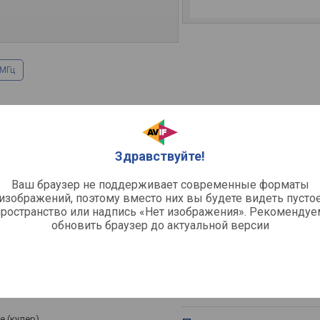
 МГц
Графический проц
0 / x8 /
Модель GPU
Здравствуйте!
Архитектура
Объем памяти
Ваш браузер не поддерживает современные форматы
Тип памяти
изображений, поэтому вместо них вы будете видеть пусто
Разрядность шины
пространство или надпись «Нет изображения». Рекомендуе
обновить браузер до актуальной версии
Частота работы GPU
Частота работы памяти
Техпроцесс
Макс. разрешение
Тест Passmark G3D Mark
е (кулер)