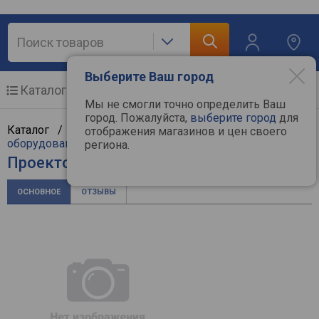
Выберите Ваш город
Каталог
Мобильные телефоны
Мы не смогли точно определить Ваш
город. Пожалуйста,
выберите город
для
Каталог /
ТВ и видеотехника
/
Проекционное
отображения магазинов и цен своего
оборудование
/
Проекторы
/
Asus
региона.
Проектор Asus B1M
ОСНОВНОЕ
ОТЗЫВЫ