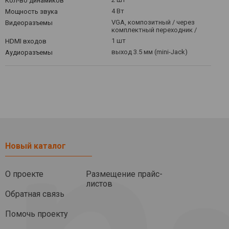
Кол-во динамиков
4 Вт
Мощность звука
VGA, композитный / через
Видеоразъемы
комплектный переходник /
1 шт
HDMI входов
выход 3.5 мм (mini-Jack)
Аудиоразъемы
Новый каталог
О проекте
Размещение прайс-
листов
Обратная связь
Помочь проекту