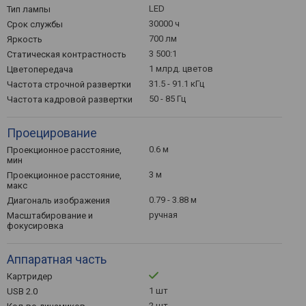
LED
Тип лампы
30000 ч
Срок службы
700 лм
Яркость
3 500:1
Статическая контрастность
1 млрд. цветов
Цветопередача
31.5 - 91.1 кГц
Частота строчной развертки
50 - 85 Гц
Частота кадровой развертки
Проецирование
0.6 м
Проекционное расстояние,
мин
3 м
Проекционное расстояние,
макс
0.79 - 3.88 м
Диагональ изображения
ручная
Масштабирование и
фокусировка
Аппаратная часть
Картридер
1 шт
USB 2.0
2 шт