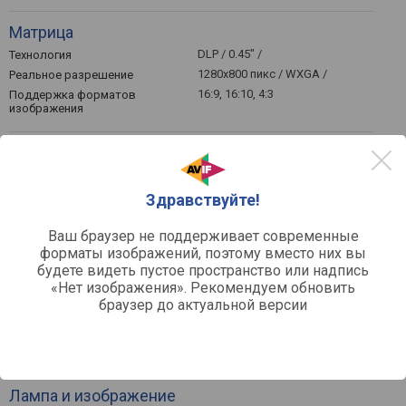
Матрица
DLP / 0.45" /
Технология
1280x800 пикс / WXGA /
Реальное разрешение
16:9, 16:10, 4:3
Поддержка форматов
изображения
Функции и возможности
Wi-Fi 4 (802.11n) / адаптер в
Wi-Fi
комплекте /
Здравствуйте!
Общее
Ваш браузер не поддерживает современные
форматы изображений, поэтому вместо них вы
32 дБ / 28 в экономичном
Уровень шума (номинально)
режиме /
будете видеть пустое пространство или надпись
«Нет изображения». Рекомендуем обновить
сеть
Источник питания
браузер до актуальной версии
85 Вт
Потребляемая мощность
44.5x175x139 мм
Габариты (ВхШхГ)
0.9 кг
Вес
Лампа и изображение