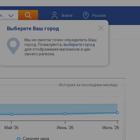
Войти
Россия
только материнские платы
Выберите Ваш город
вая техника
Телевизоры
Промокоды
Мы не смогли точно определить Ваш
город. Пожалуйста,
выберите город
для отображения магазинов и цен
своего региона.
История за последние месяцы
Май '26
Июнь '26
Июль '26
Средняя цена