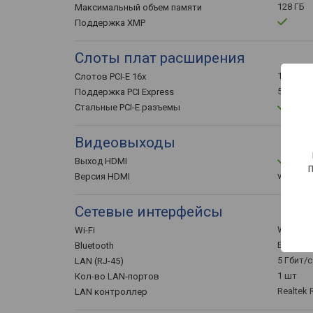
128 ГБ
Максимальный объем памяти
Поддержка XMP
Слоты плат расширения
1 шт
Слотов PCI-E 16x
5.0
Поддержка PCI Express
Стальные PCI-E разъемы
Видеовыходы
Выход HDMI
v.2.1
Версия HDMI
Сетевые интерфейсы
Wi-Fi 7 
Wi-Fi
Bluetooth
Bluetooth
5 Гбит/с
LAN (RJ-45)
1 шт
Кол-во LAN-портов
Realtek 
LAN контроллер