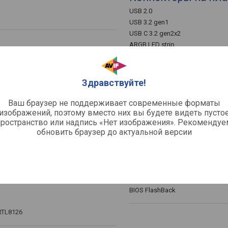
USB 2.0
USB 3.2 gen1
USB C 3.2 gen2x2
ARGB LED strip
Интегрированное а
Здравствуйте!
Аудиочип
Звук (каналов)
Ваш браузер не поддерживает современные форматы
Оптический S/P-DIF
изображений, поэтому вместо них вы будете видеть пусто
пространство или надпись «Нет изображения». Рекомендуе
Разъемы на задне
обновить браузер до актуальной версии
USB 3.2 gen2
USB4
(802.11be)
Интерфейс Thunderbolt
 v 5.4
Поддержка Alternate Mode
BIOS FlashBack
RTL8126