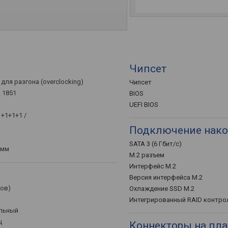
Чипсет
для разгона (overclocking)
Чипсет
A 1851
BIOS
UEFI BIOS
1+1+1+1 /
Подключение нако
SATA 3 (6 Гбит/с)
 мм
M.2 разъем
Интерфейс M.2
Версия интерфейса M.2
(ов)
Охлаждение SSD M.2
Интегрированный RAID контро
альный
ц
Коннекторы на пла