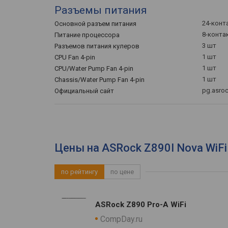
Разъемы питания
24-конт
Основной разъем питания
8-конта
Питание процессора
3 шт
Разъемов питания кулеров
1 шт
CPU Fan 4-pin
1 шт
CPU/Water Pump Fan 4-pin
1 шт
Chassis/Water Pump Fan 4-pin
pg.asro
Официальный сайт
Цены на ASRock Z890I Nova WiFi
по рейтингу
по цене
ASRock Z890 Pro-A WiFi
CompDay.ru