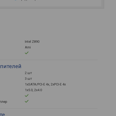
Intel Z890
Ami
пителей
2 шт
3 шт
1xSATA/PCI-E 4x, 2xPCI-E 4x
1x5.0, 2x4.0
ллер
те