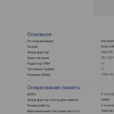
Основное
игровая 
По направлению
Intel LG
Socket
mini-ITX
Форм-фактор
16 / 12+
Фазы питания
Радиатор VRM
Тепловые трубки
170x170
Размеры (ВхШ)
Оперативная память
2 слота
DDR5
DIMM
Форм-фактор слота для памяти
2-х кан
Режим работы
9466 МГ
Максимальная тактовая частота