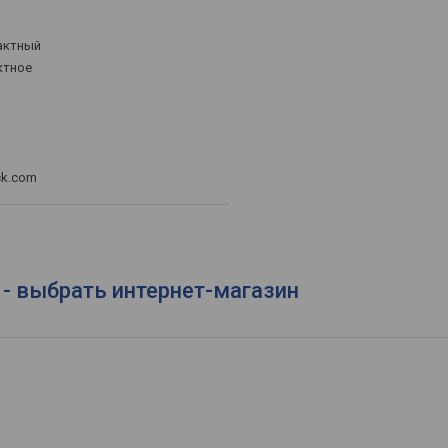
актный
ктное
ck.com
 - выбрать интернет-магазин