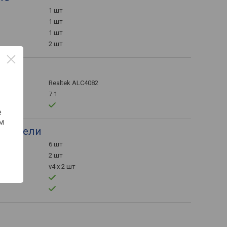
1 шт
1 шт
1 шт
2 шт
удио
Realtek ALC4082
7.1
е
м
й панели
6 шт
2 шт
v4 x 2 шт