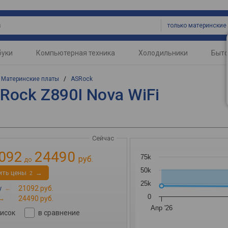
буки
Компьютерная техника
Холодильники
Быто
/
Материнские платы
/
ASRock
Rock Z890I Nova WiFi
Сейчас
092
24490
75k
руб.
до
50k
ить цены
→
2
25k
y
→
21092 руб.
0
→
24490 руб.
Апр '26
писок
в сравнение