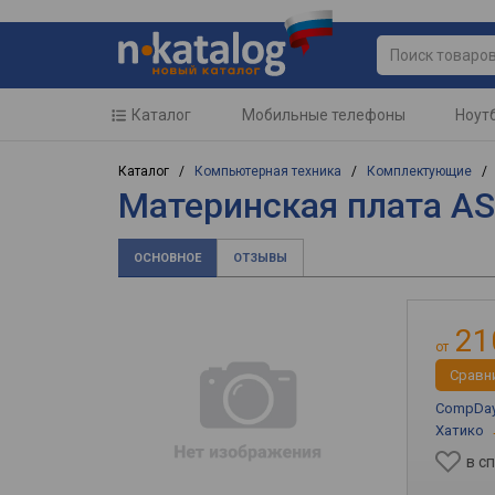
Каталог
Мобильные телефоны
Ноут
Каталог /
Компьютерная техника
/
Комплектующие
Материнская плата AS
ОСНОВНОЕ
ОТЗЫВЫ
21
от
Cравн
CompDa
Хатико
в с