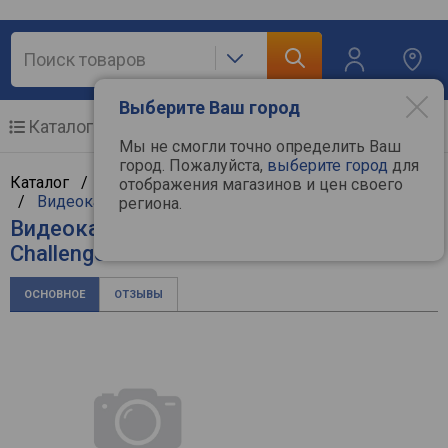
Выберите Ваш город
Каталог
Мобильные телефоны
Мы не смогли точно определить Ваш
город. Пожалуйста,
выберите город
для
Каталог /
Компьютерная техника
/
Комплектующие
отображения магазинов и цен своего
/
Видеокарты
/
ASRock
региона.
Видеокарта ASRock Radeon RX 7600
Challenger 8GB OC
ОСНОВНОЕ
ОТЗЫВЫ