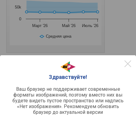
50k
0
Март '26
Май '26
Июль '26
Средняя цена
Основное
Здравствуйте!
PCI-E v4.0 / x8 /
Подключение
Ваш браузер не поддерживает современные
форматы изображений, поэтому вместо них вы
Разъемы подключения
будете видеть пустое пространство или надпись
1 шт
HDMI
«Нет изображения». Рекомендуем обновить
v.2.1
браузер до актуальной версии
Версия HDMI
3 шт
DisplayPort
v.1.4a
Версия DisplayPort