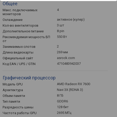
Общее
4
Макс. подключаемых
мониторов
активное (кулер)
Охлаждение
3 шт
Кол-во вентиляторов
8 pin
Дополнительное питание
550 Вт
Рекомендуемая мощность БП
от
2
Занимаемых слотов
269 мм
Длина видеокарты
asrock.com
Официальный сайт
4710483942037
Код EAN / UPS / GTIN
Графический процессор
AMD Radeon RX 7600
Модель GPU
Navi 3X (RDNA 3)
Архитектура
8 ГБ
Объем памяти
GDDR6
Тип памяти
128 бит
Разрядность шины
2695 МГц
Частота работы GPU