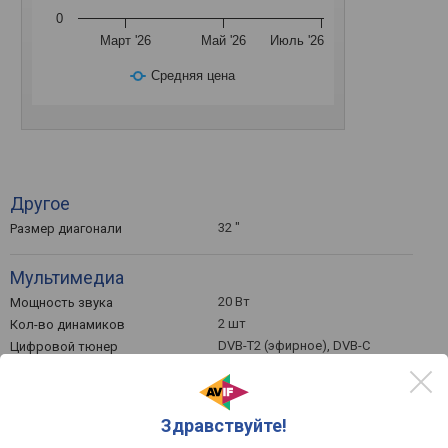
0
Март '26
Май '26
Июль '26
Средняя цена
Другое
32 "
Размер диагонали
Мультимедиа
20 Вт
Мощность звука
2 шт
Кол-во динамиков
DVB-T2 (эфирное), DVB-C
Цифровой тюнер
(кабельное), DVB-S
(спутниковое), DVB-S2
(спутниковое)
Телетекст
Здравствуйте!