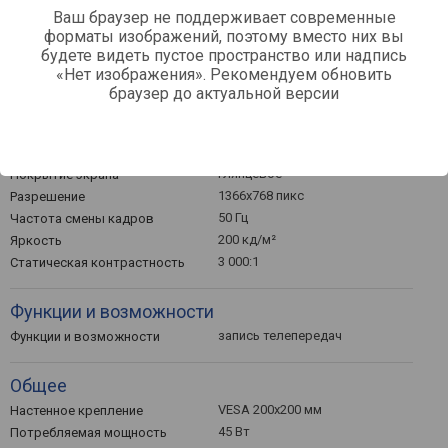
Разъемы
Ваш браузер не поддерживает современные
форматы изображений, поэтому вместо них вы
USB, композитный
Входы
будете видеть пустое пространство или надпись
2 шт
HDMI
«Нет изображения». Рекомендуем обновить
mini-Jack (3.5 мм) наушники,
Выходы
браузер до актуальной версии
коаксиальный (SPDIF)
Дисплей
глянцевое
Покрытие экрана
1366x768 пикс
Разрешение
50 Гц
Частота смены кадров
200 кд/м²
Яркость
3 000:1
Статическая контрастность
Функции и возможности
запись телепередач
Функции и возможности
Общее
VESA 200х200 мм
Настенное крепление
45 Вт
Потребляемая мощность