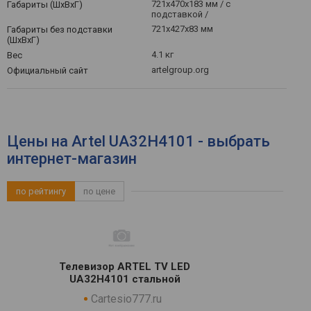
721x470x183 мм / с
Габариты (ШхВхГ)
подставкой /
721x427x83 мм
Габариты без подставки
(ШхВхГ)
4.1 кг
Вес
artelgroup.org
Официальный сайт
Цены на Artel UA32H4101 - выбрать
интернет-магазин
по рейтингу
по цене
Телевизор ARTEL TV LED
UA32H4101 стальной
Cartesio777.ru