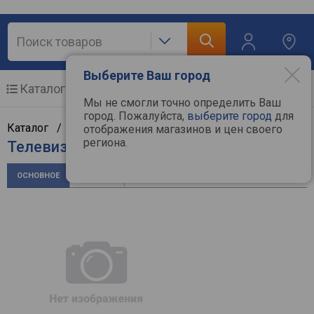
Выберите Ваш город
Каталог
Мобильные телефоны
Мы не смогли точно определить Ваш
город. Пожалуйста,
выберите город
для
Каталог /
ТВ и видеотехника
/
Телевизоры
/
Artel
отображения магазинов и цен своего
региона.
Телевизор Artel UA32H4101
ОСНОВНОЕ
ОТЗЫВЫ