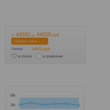
44050
44050
руб.
от
до
Cравнить цены
→
1
44050 руб.
Cartesio
→
в список
в сравнение
50k
25k