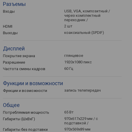
Разъемы
USB, VGA, композитный /
Входы
через комплектный
переходник /
2 шт
HDMI
коаксиальный (SPDIF)
Выходы
Дисплей
глянцевое
Покрытие экрана
1920x1080 пикс
Разрешение
60 Гц
Частота смены кадров
Функции и возможности
запись телепередач
Функции и возможности
Общее
65 Вт
Потребляемая мощность
970x617x229 мм / с
Габариты (ШхВхГ)
подставкой /
970x569x89 мм
Габариты без подставки