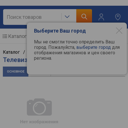
Выберите Ваш город
Каталог
Мобильные телефоны
Мы не смогли точно определить Ваш
город. Пожалуйста,
выберите город
для
Каталог /
ТВ и видеотехника
/
Телевизоры
/
Artel
отображения магазинов и цен своего
региона.
Телевизор Artel 43AF90G
ОСНОВНОЕ
ОТЗЫВЫ