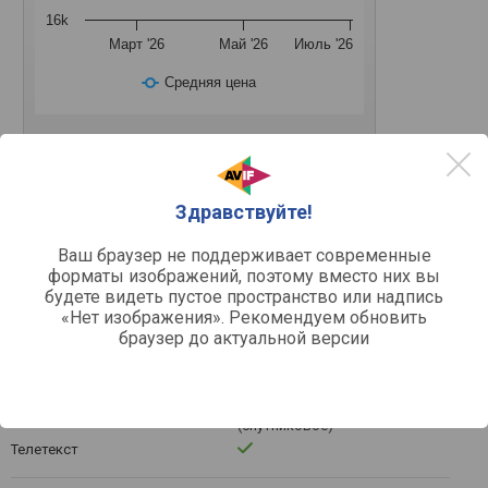
16k
Март '26
Май '26
Июль '26
Средняя цена
Здравствуйте!
Другое
43 "
Размер диагонали
Ваш браузер не поддерживает современные
форматы изображений, поэтому вместо них вы
будете видеть пустое пространство или надпись
Мультимедиа
«Нет изображения». Рекомендуем обновить
20 Вт
Мощность звука
браузер до актуальной версии
2 шт
Кол-во динамиков
DVB-T2 (эфирное), DVB-C
Цифровой тюнер
(кабельное), DVB-S
(спутниковое), DVB-S2
(спутниковое)
Телетекст