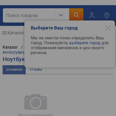
Выберите Ваш город
Каталог
Мобильные телефоны
Мы не смогли точно определить Ваш
город. Пожалуйста,
выберите город
для
Каталог /
Компьютерная техника
/
Ноутбуки и
отображения магазинов и цен своего
аксессуары
/
Ноутбуки
/
Apple
региона.
Ноутбук Apple MacBook Air 13 (2024)
ОСНОВНОЕ
ОТЗЫВЫ