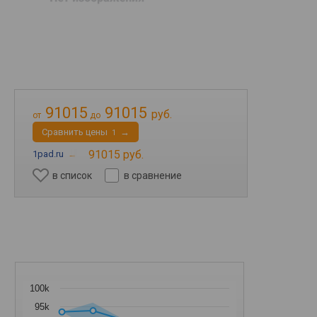
91015
91015
руб.
от
до
Cравнить цены
→
1
91015 руб.
1pad.ru
→
в список
в сравнение
100k
95k