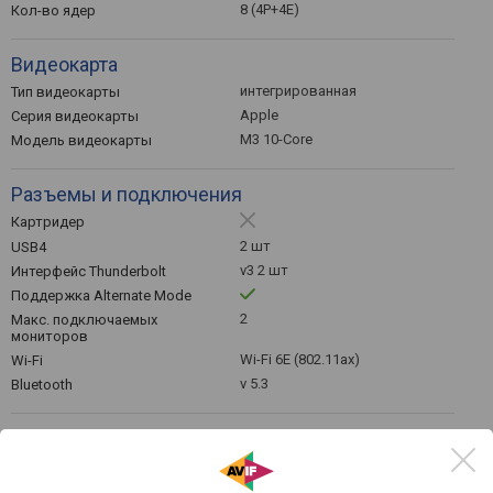
8 (4P+4E)
Кол-во ядер
Видеокарта
интегрированная
Тип видеокарты
Apple
Серия видеокарты
M3 10-Core
Модель видеокарты
Разъемы и подключения
Картридер
2 шт
USB4
v3 2 шт
Интерфейс Thunderbolt
Поддержка Alternate Mode
2
Макс. подключаемых
мониторов
Wi-Fi 6E (802.11ax)
Wi-Fi
v 5.3
Bluetooth
Клавиатура
белая
Подсветка
островного типа
Конструкция клавиш