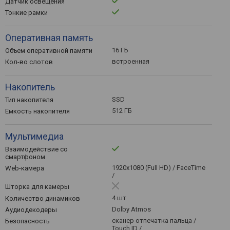
Датчик освещения
Тонкие рамки
Оперативная память
16 ГБ
Объем оперативной памяти
встроенная
Кол-во слотов
Накопитель
SSD
Тип накопителя
512 ГБ
Емкость накопителя
Мультимедиа
Взаимодействие со
смартфоном
1920x1080 (Full HD) / FaceTime
Web-камера
/
Шторка для камеры
4 шт
Количество динамиков
Dolby Atmos
Аудиодекодеры
сканер отпечатка пальца /
Безопасность
Touch ID /