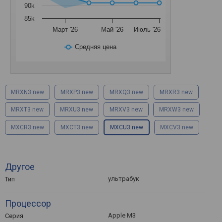
90k
85k
Март '26
Май '26
Июль '26
Средняя цена
MRXN3 new
MRXP3 new
MRXQ3 new
MRXR3 new
MRXT3 new
MRXU3 new
MRXV3 new
MRXW3 new
MXCR3 new
MXCT3 new
MXCU3 new
MXCV3 new
Другое
ультрабук
Тип
Процессор
Apple M3
Серия