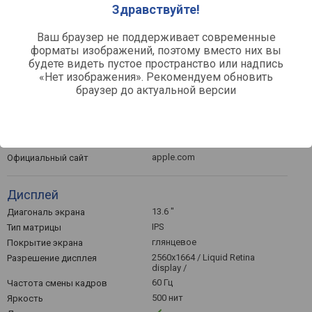
Здравствуйте!
Num блок
тачпад / Force Touch /
Манипулятор
Ваш браузер не поддерживает современные
форматы изображений, поэтому вместо них вы
Общее
будете видеть пустое пространство или надпись
«Нет изображения». Рекомендуем обновить
MacOS / Sonoma /
Предустановленная ОС
браузер до актуальной версии
Пассивное охлаждение
алюминий
Материал корпуса
304x215x11 мм
Габариты (ШхГхТ)
1.24 кг
Вес
apple.com
Официальный сайт
Дисплей
13.6 "
Диагональ экрана
IPS
Тип матрицы
глянцевое
Покрытие экрана
2560x1664 / Liquid Retina
Разрешение дисплея
display /
60 Гц
Частота смены кадров
500 нит
Яркость