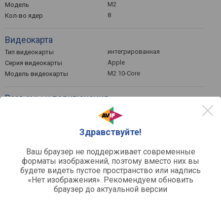
M2
Модель
8
Кол-во ядер
Видеокарта
интегрированная
Тип видеокарты
Apple
Серия видеокарты
M2 10-Core
Модель видеокарты
Разъемы и подключения
Картридер
2 шт
USB4
Здравствуйте!
v3 2 шт
Интерфейс Thunderbolt
Поддержка Alternate Mode
Ваш браузер не поддерживает современные
1
Макс. подключаемых
форматы изображений, поэтому вместо них вы
мониторов
будете видеть пустое пространство или надпись
Wi-Fi 4 (802.11n), Wi-Fi 5
Wi-Fi
«Нет изображения». Рекомендуем обновить
(802.11ac), Wi-Fi 6 (802.11ax)
браузер до актуальной версии
v 5.0
Bluetooth
Клавиатура