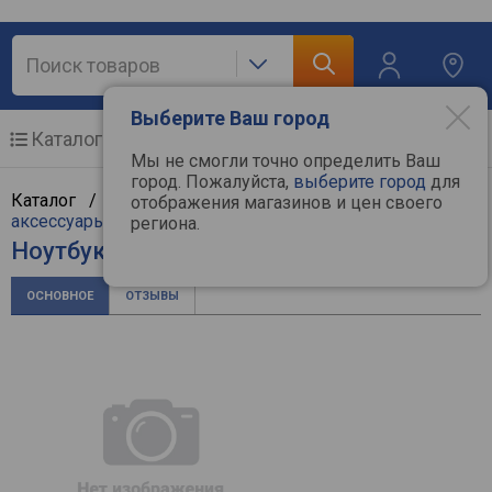
Выберите Ваш город
Каталог
Мобильные телефоны
Мы не смогли точно определить Ваш
город. Пожалуйста,
выберите город
для
Каталог /
Компьютерная техника
/
Ноутбуки и
отображения магазинов и цен своего
аксессуары
/
Ноутбуки
/
Apple
региона.
Ноутбук Apple MacBook Air (2022)
ОСНОВНОЕ
ОТЗЫВЫ