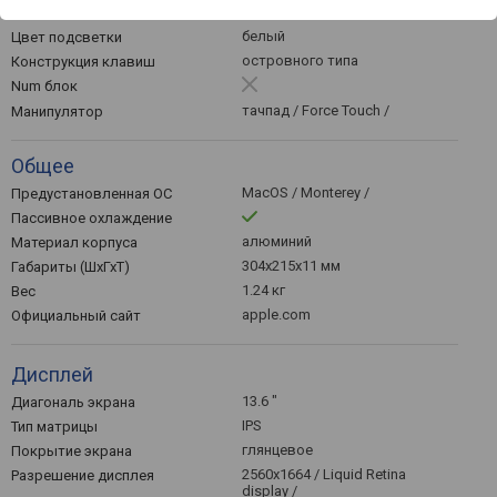
Подсветка
белый
Цвет подсветки
островного типа
Конструкция клавиш
Num блок
тачпад / Force Touch /
Манипулятор
Общее
MacOS / Monterey /
Предустановленная ОС
Пассивное охлаждение
алюминий
Материал корпуса
304x215x11 мм
Габариты (ШхГхТ)
1.24 кг
Вес
apple.com
Официальный сайт
Дисплей
13.6 "
Диагональ экрана
IPS
Тип матрицы
глянцевое
Покрытие экрана
2560x1664 / Liquid Retina
Разрешение дисплея
display /