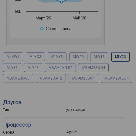
60k
Март '26
Май '26
Средняя цена
MLXW3
MLXX3
MLXY3
MLY03
MLY13
MLY23
MLY33
MLY43
MBAM2MN-04
MBAM2SG-04
MBAM2SG-05
MBAM2SG-12
MBAM2SL-04
MBAM2STL-04
Другое
ультрабук
Тип
Процессор
Apple
Серия