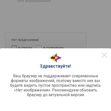
Нет предложений
в список
в сравнение
Здравствуйте!
Ваш браузер не поддерживает современные
форматы изображений, поэтому вместо них вы
будете видеть пустое пространство или надпись
«Нет изображения». Рекомендуем обновить
64 ГБ
128 ГБ
256 ГБ
браузер до актуальной версии