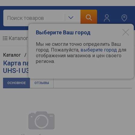
Выберите Ваш город
Каталог
Мобильные телефоны
Мы не смогли точно определить Ваш
город. Пожалуйста,
выберите город
для
Каталог /
Фототехника
/
Карты памяти
/
Apacer
отображения магазинов и цен своего
региона.
Карта памяти Apacer microSDXC R100
UHS-I U3 Class 10
ОСНОВНОЕ
ОТЗЫВЫ