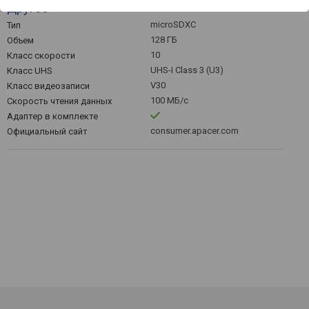
Другое
microSDXC
Тип
128 ГБ
Объем
10
Класс скорости
UHS-I Class 3 (U3)
Класс UHS
V30
Класс видеозаписи
100 МБ/с
Скорость чтения данных
Адаптер в комплекте
consumer.apacer.com
Официальный сайт