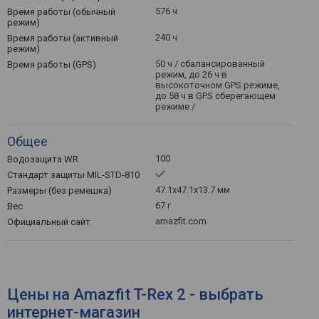
576 ч
Время работы (обычный
режим)
240 ч
Время работы (активный
режим)
50 ч / сбалансированный
Время работы (GPS)
режим, до 26 ч в
высокоточном GPS режиме,
до 58 ч в GPS сберегающем
режиме /
Общее
100
Водозащита WR
Стандарт защиты MIL-STD-810
47.1x47.1x13.7 мм
Размеры (без ремешка)
67 г
Вес
amazfit.com
Официальный сайт
Цены на Amazfit T-Rex 2 - выбрать
интернет-магазин