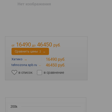
16490
46450
руб.
от
до
Cравнить цены
→
2
16490 руб.
Хатико
→
46450 руб.
tehnozona.spb.ru
→
в список
в сравнение
200k