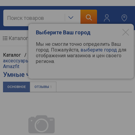
Выберите Ваш город
Каталог
Мобильные телефоны
Мы не смогли точно определить Ваш
город. Пожалуйста,
выберите город
для
Каталог /
Мобильные и связь
/
Мобильные и
отображения магазинов и цен своего
аксессуары
/
Смарт часы и фитнес браслеты
/
региона.
Amazfit
Умные часы Amazfit T-Rex 2
ОСНОВНОЕ
ОТЗЫВЫ
1