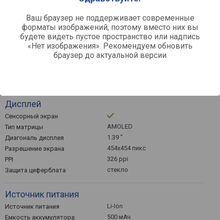
Быстросъемный ремешок
22 мм
Ширина ремешка
Ваш браузер не поддерживает современные
форматы изображений, поэтому вместо них вы
140 – 205 мм
Ремешок на запястье
будете видеть пустое пространство или надпись
«Нет изображения». Рекомендуем обновить
Телефония
браузер до актуальной версии
уведомления о вызовах,
Звонки и оповещения
уведомления об SMS,
вибрация
Дисплей
Сенсорный экран
AMOLED
Тип матрицы
1.39 "
Диагональ дисплея
454x454 пикс
Разрешение экрана
326 ppi
PPI
стекло
Защита циферблата
Источник питания
Li-Ion
Источник питания
500 мАч
Емкость аккумулятора