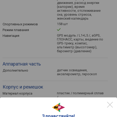
движения, расход энергии
(калории), время
активности, отслеживание
сна, уровень стресса,
женский календарь
158 шт
Спортивных режимов
Режим плавания
GPS модуль / L1+L5 /, aGPS,
Навигация
ГЛОНАСС, карты, ведение по
GPS-треку, компас,
альтиметр (высотомер),
барометр (давление)
Аппаратная часть
датчик освещения,
Дополнительно
акселерометр, гироскоп
Корпус и ремешок
пластик / полимерный сплав
Материал корпуса
/
пластиковый
Безель
резина / силикон
Варианты ремешков
классическая (с пряжкой)
Варианты застежек
Здравствуйте!