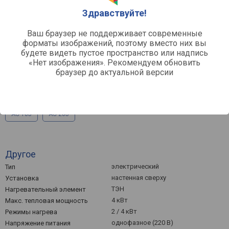
Здравствуйте!
Апр, 2026
Ваш браузер не поддерживает современные
форматы изображений, поэтому вместо них вы
Средняя цена
будете видеть пустое пространство или надпись
«Нет изображения». Рекомендуем обновить
браузер до актуальной версии
AC-06J
AC-08J
AC-09J
AC-12J
AC-15J
AC-18J
AC-20J
Другое
электрический
Тип
настенная сверху
Установка
ТЭН
Нагревательный элемент
4 кВт
Макс. тепловая мощность
2 / 4 кВт
Режимы нагрева
однофазное (220 В)
Напряжение питания