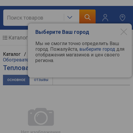
Выберите Ваш город
Каталог
Мобильные телефоны
Мы не смогли точно определить Ваш
город. Пожалуйста,
выберите город
для
Каталог /
Климат, отопление и водоснабжение
/
отображения магазинов и цен своего
Обогреватели
/
Тепловые завесы
/
Almacom
региона.
Тепловая завеса Almacom AC-J
ОСНОВНОЕ
ОТЗЫВЫ