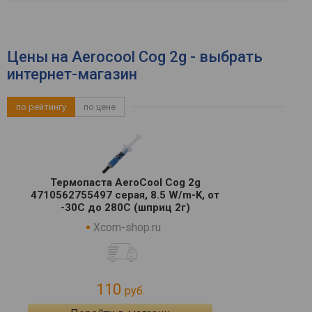
Цены на Aerocool Cog 2g - выбрать
интернет-магазин
по рейтингу
по цене
Термопаста AeroCool Cog 2g
4710562755497 серая, 8.5 W/m-K, от
-30C до 280C (шприц 2г)
Xcom-shop.ru
110
руб.