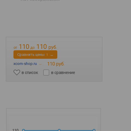
110
110
руб.
от
до
Cравнить цены
→
1
110 руб.
xcom-shop.ru
→
в список
в сравнение
110