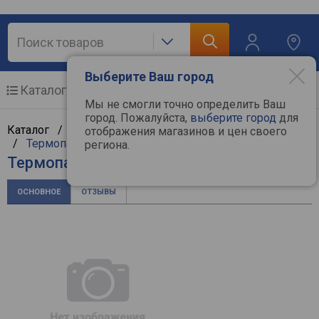
Выберите Ваш город
Каталог
Мобильные телефоны
Мы не смогли точно определить Ваш
город. Пожалуйста,
выберите город
для
Каталог /
Компьютерная техника
/
Комплектующие
отображения магазинов и цен своего
/
Термопасты и термопрокладки
/
Aerocool
региона.
Термопаста Aerocool Cog 2g
ОСНОВНОЕ
ОТЗЫВЫ