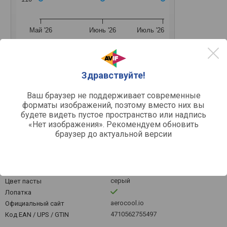
Май '26
Июнь '26
Июль '26
Средняя цена
Здравствуйте!
Ваш браузер не поддерживает современные
форматы изображений, поэтому вместо них вы
Другое
будете видеть пустое пространство или надпись
«Нет изображения». Рекомендуем обновить
термопаста
Тип
браузер до актуальной версии
шприц
Упаковка
2 г
Вес
8.5 Вт
Теплопроводность
-30 – 280 °С
Рабочая температура
серый
Цвет пасты
Лопатка
aerocool.io
Официальный сайт
4710562755497
Код EAN / UPS / GTIN