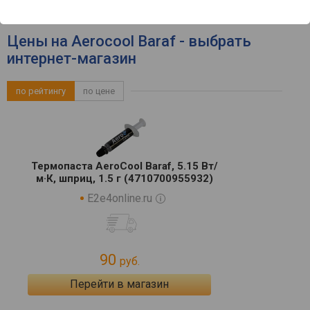
Цены на Aerocool Baraf - выбрать
интернет-магазин
по рейтингу
по цене
Термопаста AeroCool Baraf, 5.15 Вт/
м·К, шприц, 1.5 г (4710700955932)
E2e4online.ru
90
руб.
Перейти в магазин