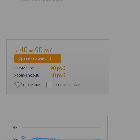
40
90
руб.
от
до
Cравнить цены
→
2
90 руб.
E2e4online
→
40 руб.
xcom-shop.ru
→
в список
в сравнение
4k
2k