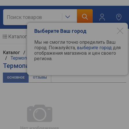
Выберите Ваш город
Каталог
Мобильные телефоны
Мы не смогли точно определить Ваш
город. Пожалуйста,
выберите город
для
Каталог /
Компьютерная техника
/
Комплектующие
отображения магазинов и цен своего
/
Термопасты и термопрокладки
/
Aerocool
региона.
Термопаста Aerocool Baraf
ОСНОВНОЕ
ОТЗЫВЫ