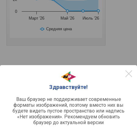
0
Март '26
Май '26
Июль '26
Средняя цена
Другое
термопаста
Тип
шприц
Упаковка
Здравствуйте!
1 г
Вес
5.15 Вт
Теплопроводность
Ваш браузер не поддерживает современные
12500 пуаз
Вязкость
форматы изображений, поэтому вместо них вы
-50 — 280 °С
Рабочая температура
будете видеть пустое пространство или надпись
серый
«Нет изображения». Рекомендуем обновить
Цвет пасты
браузер до актуальной версии
4710700955932
Код EAN / UPS / GTIN