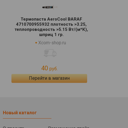
Термопаста AeroCool BARAF
4710700955932 плотность >3.25,
теплопроводность >5.15 Вт/(м*К),
шприц 1 гр.
Xcom-shop.ru
40
руб.
Перейти в магазин
Новый каталог