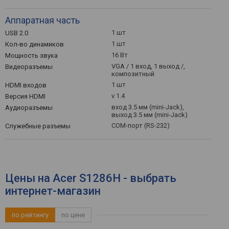
Аппаратная часть
1 шт
USB 2.0
1 шт
Кол-во динамиков
16 Вт
Мощность звука
VGA / 1 вход, 1 выход /,
Видеоразъемы
композитный
1 шт
HDMI входов
v 1.4
Версия HDMI
вход 3.5 мм (mini-Jack),
Аудиоразъемы
выход 3.5 мм (mini-Jack)
COM-порт (RS-232)
Служебные разъемы
Цены на Acer S1286H - выбрать
интернет-магазин
по рейтингу
по цене