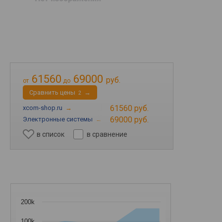
61560
69000
руб.
от
до
Cравнить цены
→
2
61560 руб.
xcom-shop.ru
→
69000 руб.
Электронные системы
→
в список
в сравнение
200k
100k