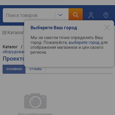
Выберите Ваш город
Каталог
Мобильные телефоны
Мы не смогли точно определить Ваш
город. Пожалуйста,
выберите город
для
Каталог /
ТВ и видеотехника
/
Проекционное
отображения магазинов и цен своего
оборудование
/
Проекторы
/
Acer
региона.
Проектор Acer S1286H
ОСНОВНОЕ
ОТЗЫВЫ