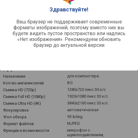
Здравствуйте!
10k
Март '26
Май '26
Июль '26
Ваш браузер не поддерживает современные
форматы изображений, поэтому вместо них вы
Средняя цена
будете видеть пустое пространство или надпись
«Нет изображения». Рекомендуем обновить
браузер до актуальной версии
Другое
для компьютера
Назначение
8.0
Кол-во мегапикселей
1280x720 пикс 30 к/с
Съемка HD (720p)
1920x1080 пикс 30 к/с
Съемка Full HD (1080p)
3840x2160 пикс 30 к/с
Съемка Ultra HD (4K)
автоматическая
Фокусировка
95 &deg;
Угол обзора
MJPEG
Формат файлов
микрофон с
Функции и возможности
шумоподавлением,