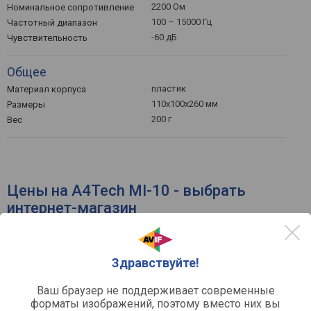
2200 Ом
Номинальное сопротивление
100 – 15000 Гц
Частотный диапазон
-60 дБ
Чувствительность
Общее
пластик
Материал корпуса
110х100х260 мм
Размеры
200 г
Вес
Цены на A4Tech MI-10 - выбрать
интернет-магазин
по рейтингу
по цене
Здравствуйте!
Ваш браузер не поддерживает современные
форматы изображений, поэтому вместо них вы