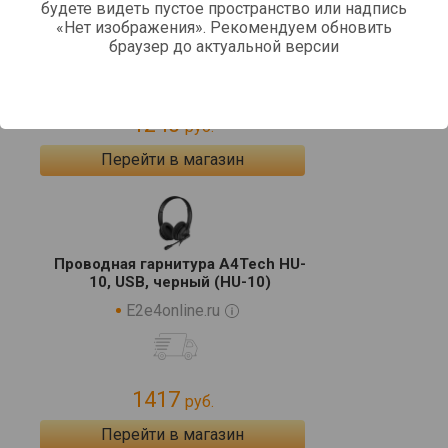
Наушники A4Tech HU-10 черный
будете видеть пустое пространство или надпись
«Нет изображения». Рекомендуем обновить
kotofoto.ru
браузер до актуальной версии
1240
руб.
Перейти в магазин
Проводная гарнитура A4Tech HU-
10, USB, черный (HU-10)
E2e4online.ru
1417
руб.
Перейти в магазин