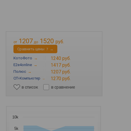
1207
1520
руб.
от
до
Cравнить цены
→
7
1240 руб.
КотоФото
→
1417 руб.
E2e4online
→
1207 руб.
Полюс
→
1270 руб.
СП-Компьютер
→
в список
в сравнение
10k
5k