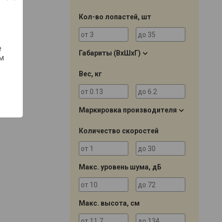
Кол-во лопастей, шт
е
Габариты (ВхШхГ)
м
Вес, кг
Маркировка производителя
Количество скоростей
Макс. уровень шума, дБ
Макс. высота, см