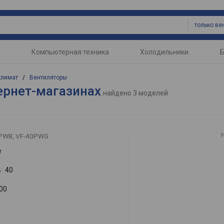
только ве
Компьютерная техника
Холодильники
Б
климат
/
Вентиляторы
тернет-магазинах
найдено
3 моделей
PWB, VF-40PWG
е
:
40
00