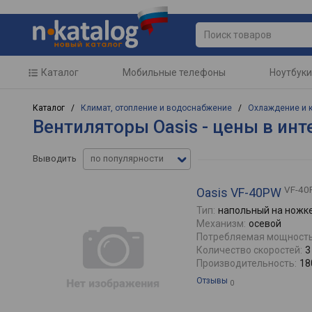
Каталог
Мобильные телефоны
Ноутбуки
Каталог /
Климат, отопление и водоснабжение
/
Охлаждение и 
Вентиляторы Oasis - цены в ин
Выводить
по популярности
VF-40
Oasis VF-40PW
Тип:
напольный на ножк
Механизм:
осевой
Потребляемая мощность
Количество скоростей:
3
Производительность:
18
Отзывы
0