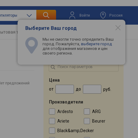
Войти
Россия
нтиляторы
Выберите Ваш город
ытовая техника
Телевизоры
Промокоды
Мы не смогли точно определить Ваш
город. Пожалуйста,
выберите город
для отображения магазинов и цен
своего региона.
ПОДБОР ПО ПАРАМЕТРАМ
Цена
Нет предложений
от
до
руб.
Производители
Ardesto
ARG
Ariete
Beurer
Black&amp;Decker