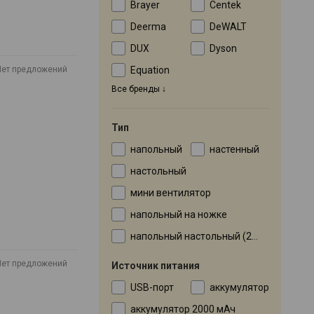
Brayer
Centek
Deerma
DeWALT
DUX
Dyson
Equation
Нет предложений
Все бренды
Тип
напольный
настенный
настольный
мини вентилятор
напольный на ножке
напольный настольный (2 в 1)
Нет предложений
Источник питания
USB-порт
аккумулятор
аккумулятор 2000 мАч