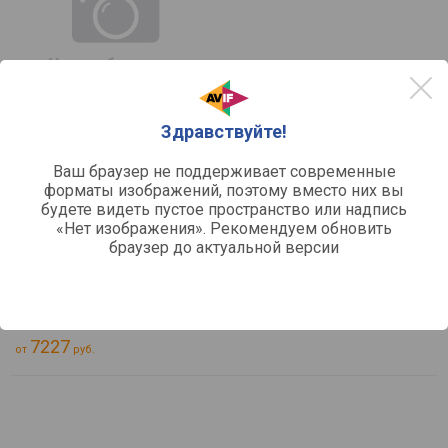
Здравствуйте!
сравнить
Ваш браузер не поддерживает современные
Greta CB-2
форматы изображений, поэтому вместо них вы
Устройство:
варочная поверхность
будете видеть пустое пространство или надпись
Рабочая поверхность:
нержавеющая сталь
«Нет изображения». Рекомендуем обновить
Функции:
автоподжиг, газ-контроль
браузер до актуальной версии
Рамка:
отсутствует
Тип поверхности:
газовая
Отзывы
0
7227
от
руб.