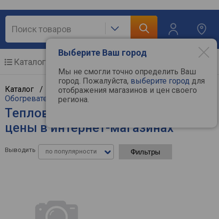
Выберите Ваш город
Каталог
Мобильные телефоны
Мы не смогли точно определить Ваш
город. Пожалуйста,
выберите город
для
Каталог /
Климат, отопление и водоснабжение
/
отображения магазинов и цен своего
Обогреватели
/
Тепловентиляторы
региона.
Тепловентиляторы Stiebel Eltron -
цены в интернет-магазинах
Выводить
по популярности
Фильтры