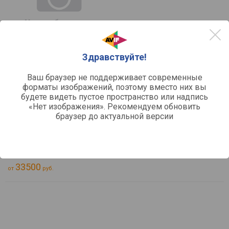
Здравствуйте!
сравнить
Ваш браузер не поддерживает современные
Stiebel Eltron CK 20 Trend
форматы изображений, поэтому вместо них вы
Тип:
тепловентилятор
будете видеть пустое пространство или надпись
Нагревательный элемент:
ститч-нагреватель
«Нет изображения». Рекомендуем обновить
Управление:
поворотный переключатель
браузер до актуальной версии
Источник питания:
электросеть
Максимальная мощность:
2000
Отзывы
0
33500
от
руб.