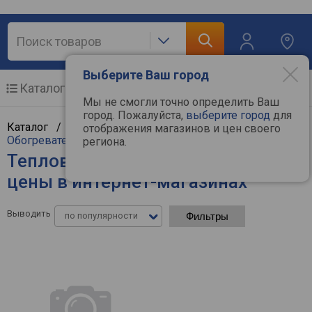
Выберите Ваш город
Каталог
Мобильные телефоны
Мы не смогли точно определить Ваш
город. Пожалуйста,
выберите город
для
Каталог /
Климат, отопление и водоснабжение
/
отображения магазинов и цен своего
Обогреватели
/
Тепловентиляторы
региона.
Тепловентиляторы STEHER -
цены в интернет-магазинах
Выводить
по популярности
Фильтры