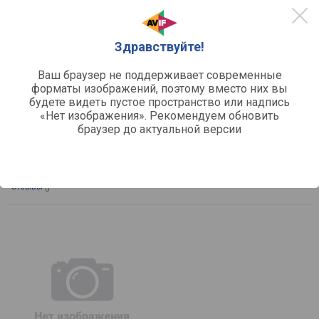
Здравствуйте!
Ваш браузер не поддерживает современные
сравнить
форматы изображений, поэтому вместо них вы
STEHER SVE-2000
будете видеть пустое пространство или надпись
«Нет изображения». Рекомендуем обновить
Тип:
тепловентилятор
браузер до актуальной версии
Нагревательный элемент:
ститч-нагреватель
Управление:
поворотный переключатель
Источник питания:
электросеть
Максимальная мощность:
2000
Отзывы
0