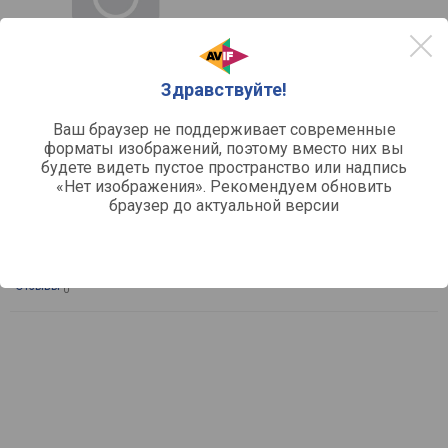
Здравствуйте!
Ваш браузер не поддерживает современные
сравнить
форматы изображений, поэтому вместо них вы
HARPER HJE-S01
будете видеть пустое пространство или надпись
«Нет изображения». Рекомендуем обновить
Тип:
шнековая
браузер до актуальной версии
Объем резервуара для сока:
0.6
Объем резервуара для жмыха:
0.45
Мощность:
130
Емкость для сока:
отдельностоящая
Отзывы
0