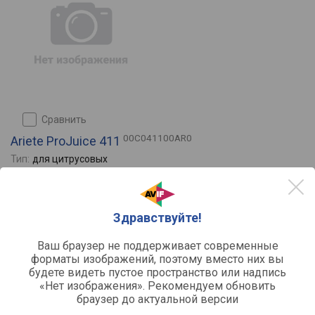
сравнить
00C041100AR0
Ariete ProJuice 411
Тип:
для цитрусовых
Мощность:
160
Емкость для сока:
отдельностоящая
Управление:
механическое
Импульсный режим:
да
Здравствуйте!
Отзывы
0
Ваш браузер не поддерживает современные
форматы изображений, поэтому вместо них вы
будете видеть пустое пространство или надпись
«Нет изображения». Рекомендуем обновить
браузер до актуальной версии