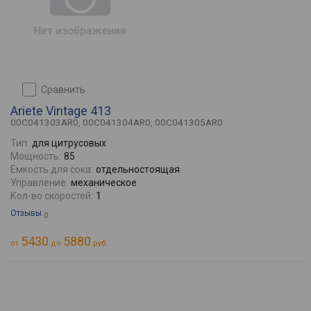
сравнить
Ariete Vintage 413
00C041303AR0, 00C041304AR0, 00C041305AR0
Тип:
для цитрусовых
Мощность:
85
Емкость для сока:
отдельностоящая
Управление:
механическое
Кол-во скоростей:
1
Отзывы
0
5430
5880
от
до
руб.