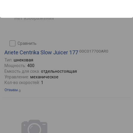
сравнить
00C017700AR0
Ariete Centrika Slow Juicer 177
Тип:
шнековая
Мощность:
400
Емкость для сока:
отдельностоящая
Управление:
механическое
Кол-во скоростей:
1
Отзывы
0