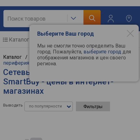
Выберите Ваш город
Каталог
Мобильные телефоны
Мы не смогли точно определить Ваш
город. Пожалуйста,
выберите город
для
Каталог /
Компьютерная техника
/
Компьютерная
отображения магазинов и цен своего
периферия
/
Сетевые фильтры и удлинители
региона.
Сетевые фильтры и удлинители
SmartBuy - цены в интернет-
магазинах
Выводить
по популярности
Фильтры