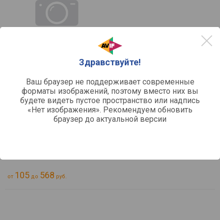
Здравствуйте!
сравнить
Ваш браузер не поддерживает современные
форматы изображений, поэтому вместо них вы
SBSP-5-K, SBSP-5-W
SmartBuy SBSP-5
будете видеть пустое пространство или надпись
Тип:
фильтр-удлинитель
«Нет изображения». Рекомендуем обновить
Длина кабеля:
5
браузер до актуальной версии
Тип вилки подключения:
обычная
Штекеры розетки:
под углом
Макс. мощность:
2200
Отзывы
0
105
568
от
до
руб.