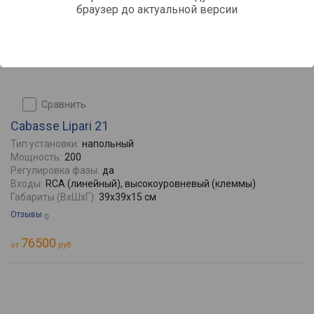
браузер до актуальной версии
сравнить
Cabasse Lipari 21
Тип установки:
напольный
Мощность:
200
Регулировка фазы:
да
Входы:
RCA (линейный), высокоуровневый (клеммы)
Габариты (ВхШхГ):
39x39x15 см
Отзывы
0
76500
от
руб.