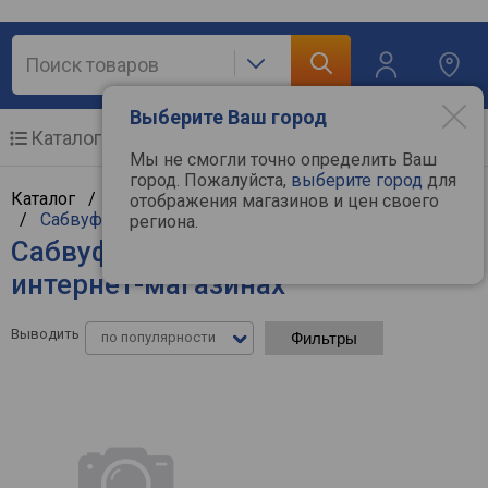
Выберите Ваш город
Каталог
Мобильные телефоны
Мы не смогли точно определить Ваш
город. Пожалуйста,
выберите город
для
Каталог /
Аудиотехника
/
Hi-Fi и Hi-End компоненты
отображения магазинов и цен своего
/
Сабвуферы
региона.
Сабвуферы Cabasse - цены в
интернет-магазинах
Выводить
по популярности
Фильтры