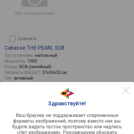
сравнить
Cabasse THE PEARL SUB
Тип установки:
напольный
Мощность:
1000
Входы:
RCA (линейный)
Габариты (ВхШхГ):
37x34x32 см
Тип:
активный
Отзывы
0
445000
от
руб.
Здравствуйте!
Ваш браузер не поддерживает современные
форматы изображений, поэтому вместо них вы
будете видеть пустое пространство или надпись
«Нет изображения». Рекомендуем обновить