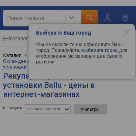
Выберите Ваш город
Каталог
Мобильные телефоны
Мы не смогли точно определить Ваш
город. Пожалуйста,
выберите город
для
Каталог /
Климат, отопление и водоснабжение
/
отображения магазинов и цен своего
Охлаждение и климат
/
Рекуператоры и приточные
региона.
установки
Рекуператоры и приточные
установки Ballu - цены в
интернет-магазинах
Выводить
по популярности
Фильтры