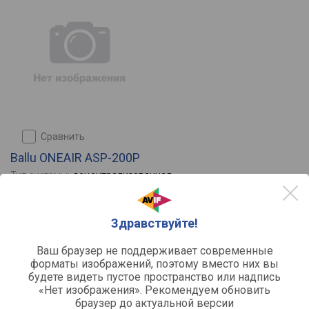
сравнить
Ballu ONEAIR ASP-200P
Тип системы:
децентрализованная
Тип вентиляции:
приточная
Монтаж:
настенная
Диаметр монтажного отверстия:
120
Здравствуйте!
Функции:
ионизатор / "холодная плазма" /
Отзывы
0
Ваш браузер не поддерживает современные
форматы изображений, поэтому вместо них вы
будете видеть пустое пространство или надпись
«Нет изображения». Рекомендуем обновить
браузер до актуальной версии