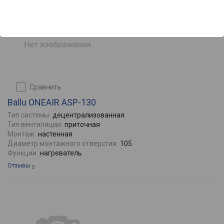
сравнить
Ballu ONEAIR ASP-130
Тип системы:
децентрализованная
Тип вентиляции:
приточная
Монтаж:
настенная
Диаметр монтажного отверстия:
105
Функции:
нагреватель
Отзывы
0