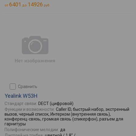
6401
14926
от
до
руб.
сравнить
Yealink W53H
Стандарт связи:
DECT (цифровой)
Функции и возможности:
Caller ID, быстрый набор, экстренный
вызов, черный список, Интерком (внутренняя связь),
конференц-связь, громкая связь (спикерфон), разъем для
гарнитуры
Полифонические мелодии:
да
Дисплей на трубке:
цветной / 1.8" /