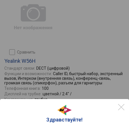
сравнить
Yealink W56H
Стандарт связи:
DECT (цифровой)
Функции и возможности:
Caller ID, быстрый набор, экстренный
вызов, Интерком (внутренняя связь), конференц-связь,
громкая связь (спикерфон), разъем для гарнитуры
Телефонная книга:
100
Дисплей на трубке:
цветной / 2.4" /
Комплектация:
трубка
Отзывы
0
7511
16910
Здравствуйте!
от
до
руб.