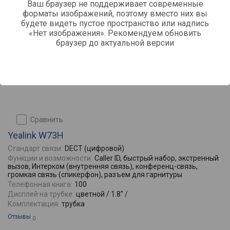
Ваш браузер не поддерживает современные
форматы изображений, поэтому вместо них вы
будете видеть пустое пространство или надпись
«Нет изображения». Рекомендуем обновить
браузер до актуальной версии
сравнить
Yealink W73H
Стандарт связи:
DECT (цифровой)
Функции и возможности:
Caller ID, быстрый набор, экстренный
вызов, Интерком (внутренняя связь), конференц-связь,
громкая связь (спикерфон), разъем для гарнитуры
Телефонная книга:
100
Дисплей на трубке:
цветной / 1.8" /
Комплектация:
трубка
Отзывы
0