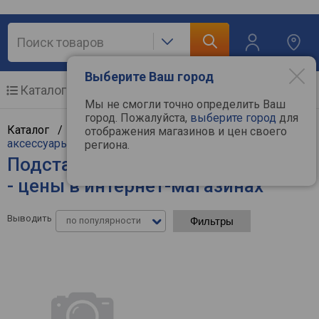
Выберите Ваш город
Каталог
Мобильные телефоны
Мы не смогли точно определить Ваш
город. Пожалуйста,
выберите город
для
Каталог /
Компьютерная техника
/
Ноутбуки и
отображения магазинов и цен своего
аксессуары
/
Подставки для ноутбуков
региона.
Подставки для ноутбуков Ugreen
- цены в интернет-магазинах
Выводить
по популярности
Фильтры