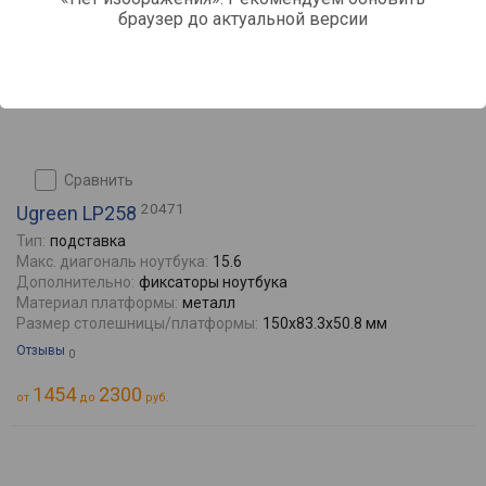
браузер до актуальной версии
сравнить
20471
Ugreen LP258
Тип:
подставка
Макс. диагональ ноутбука:
15.6
Дополнительно:
фиксаторы ноутбука
Материал платформы:
металл
Размер столешницы/платформы:
150х83.3х50.8 мм
Отзывы
0
1454
2300
от
до
руб.