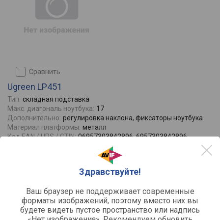
сравнить
Ugreen LP451
Тип:
складная подставка
Макс. диагональ ноутбука:
17
Дополнительно:
регулировка наклона, фиксаторы ноутбука
Материал платформы:
металл
Код EAN / UPS / GTIN:
06957303842896, 6957303842896
Отзывы
0
1530
Здравствуйте!
от
руб.
Ваш браузер не поддерживает современные
форматы изображений, поэтому вместо них вы
будете видеть пустое пространство или надпись
«Нет изображения». Рекомендуем обновить