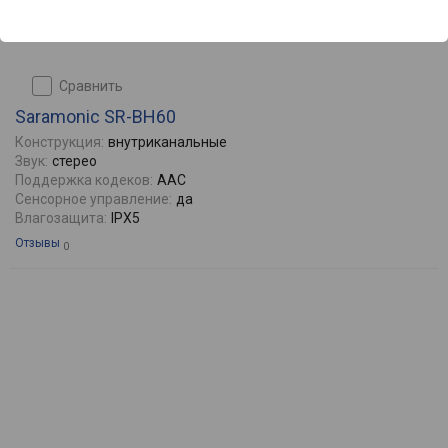
сравнить
Saramonic SR-BH60
Конструкция:
внутриканальные
Звук:
стерео
Поддержка кодеков:
AAC
Сенсорное управление:
да
Влагозащита:
IPX5
Отзывы
0