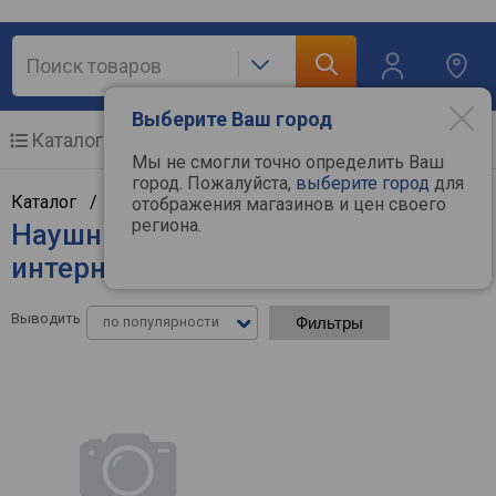
Выберите Ваш город
Каталог
Мобильные телефоны
Мы не смогли точно определить Ваш
город. Пожалуйста,
выберите город
для
Каталог /
Аудиотехника
/
Наушники
отображения магазинов и цен своего
региона.
Наушники Saramonic - цены в
интернет-магазинах
Выводить
по популярности
Фильтры