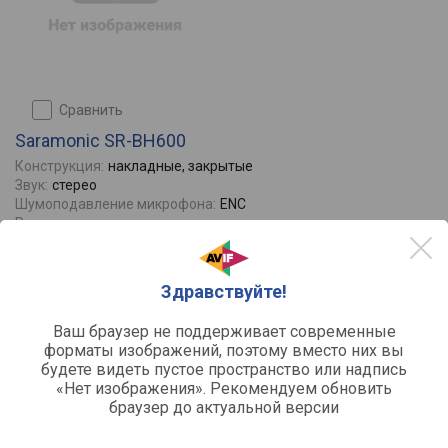
сравнить
Saramonic SR-BH600
Конструкция:
накладные, закрытые
Звук:
стерео
Шумоподавление микрофона:
ENC
Регулировка громкости:
да
Источник питания:
аккумулятор
Отзывы
0
Здравствуйте!
Ваш браузер не поддерживает современные
форматы изображений, поэтому вместо них вы
будете видеть пустое пространство или надпись
«Нет изображения». Рекомендуем обновить
браузер до актуальной версии