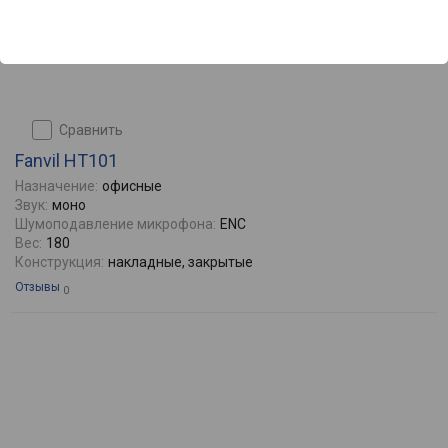
сравнить
Fanvil HT101
Назначение:
офисные
Звук:
моно
Шумоподавление микрофона:
ENC
Вес:
180
Конструкция:
накладные, закрытые
Отзывы
0