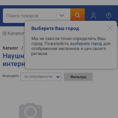
Выберите Ваш город
Каталог
Мобильные телефоны
Мы не смогли точно определить Ваш
город. Пожалуйста,
выберите город
для
Каталог /
Аудиотехника
/
Наушники
отображения магазинов и цен своего
региона.
Наушники Fanvil - цены в
интернет-магазинах
Выводить
по популярности
Фильтры