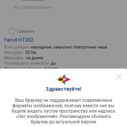
сравнить
Fanvil HT302
Конструкция:
накладные, закрытые, поворотные чаши
Импеданс:
32 Ом
Микрофон:
на дужке
Регулировка громкости:
да
Материал амбушюр:
кожзам
Отзывы
0
1060
1599
Здравствуйте!
от
до
руб.
Ваш браузер не поддерживает современные
форматы изображений, поэтому вместо них вы
будете видеть пустое пространство или надпись
«Нет изображения». Рекомендуем обновить
браузер до актуальной версии