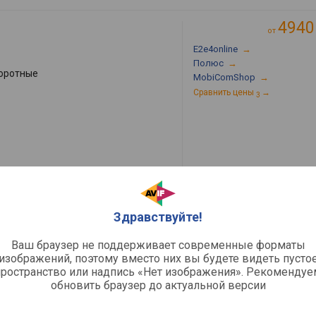
4940
1
от
E2e4online
→
Полюс
→
оротные
MobiComShop
→
Сравнить цены
→
3
Здравствуйте!
8
Ваш браузер не поддерживает современные форматы
изображений, поэтому вместо них вы будете видеть пусто
оротные
пространство или надпись «Нет изображения». Рекомендуе
обновить браузер до актуальной версии