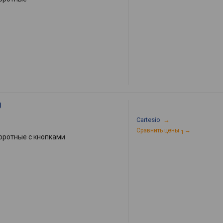
0
Cartesio
→
Сравнить цены
→
1
оротные с кнопками