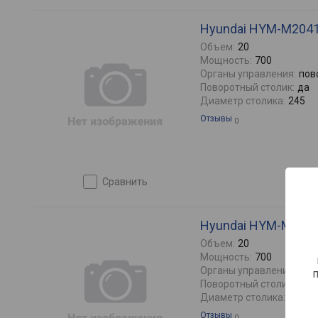
Hyundai HYM-M204
Объем:
20
Мощность:
700
Органы управления:
пов
Поворотный столик:
да
Диаметр столика:
245
Отзывы
0
сравнить
Hyundai HYM-M205
Объем:
20
Мощность:
700
Органы управления:
пов
Поворотный столик:
да
Диаметр столика:
245
Отзывы
0