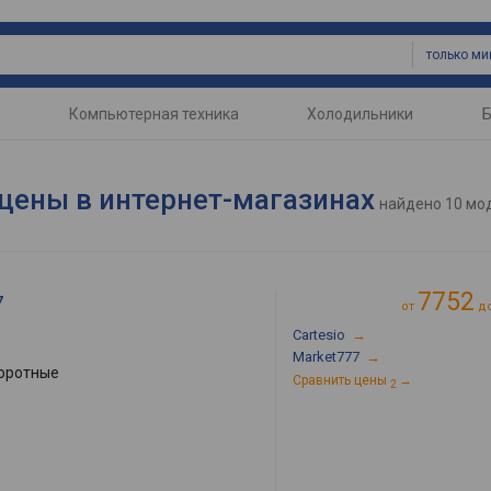
Компьютерная техника
Холодильники
Б
цены в интернет-магазинах
найдено
10 мо
7752
7
от
д
Cartesio
→
Market777
→
оротные
Сравнить цены
→
2