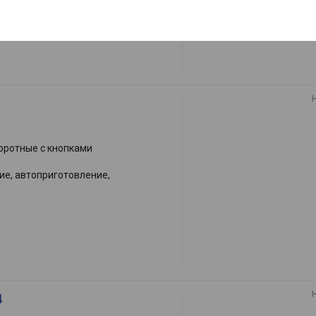
оротные с кнопками
е, автоприготовление,
4