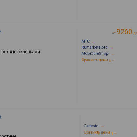
9260
2
от
д
МТС
→
Rumarkets.pro
→
оротные с кнопками
MobiComShop
→
Сравнить цены
→
3
0
Cartesio
→
Сравнить цены
→
1
оротные