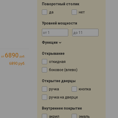
Поворотный столик
да
нет
Уровней мощности
Функции
Открывание
6890
от
руб.
откидная
6890 руб.
боковое (влево)
Открытие дверцы
ручка
кнопка
ручка на дверце
Внутреннее покрытие
акрил
эмаль