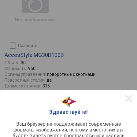
сравнить
AccesStyle MG30D100B
Объем:
30
Мощность:
950
Органы управления:
поворотные с кнопками
Поворотный столик:
да
Диаметр столика:
315
Отзывы
0
11990
от
руб.
Здравствуйте!
Ваш браузер не поддерживает современные
форматы изображений, поэтому вместо них вы
будете видеть пустое пространство или надпись