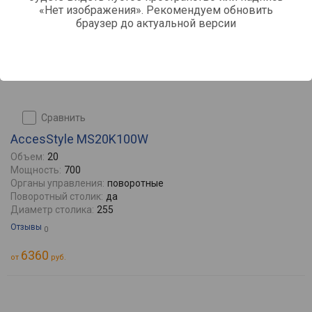
«Нет изображения». Рекомендуем обновить
браузер до актуальной версии
сравнить
AccesStyle MS20K100W
Объем:
20
Мощность:
700
Органы управления:
поворотные
Поворотный столик:
да
Диаметр столика:
255
Отзывы
0
6360
от
руб.