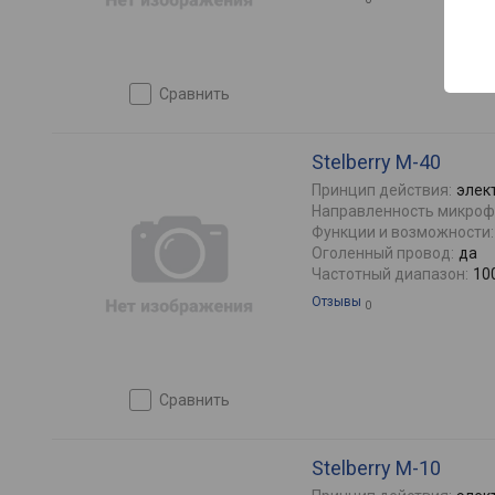
сравнить
Stelberry M-40
Принцип действия:
элек
Направленность микроф
Функции и возможности:
Оголенный провод:
да
Частотный диапазон:
10
Отзывы
0
сравнить
Stelberry M-10