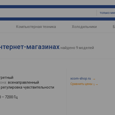
только м
Компьютерная техника
Холодильники
Б
интернет-магазинах
найдено
9 моделей
третный
xcom-shop.ru
→
она:
всенаправленный
Сравнить цены
→
1
регулировка чувствительности
0 – 7200 Гц