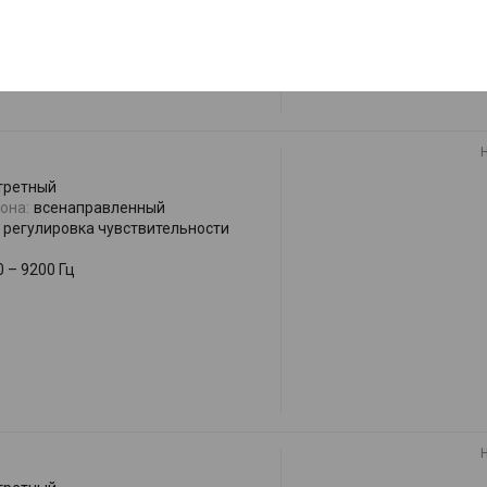
третный
она:
всенаправленный
регулировка чувствительности
0 – 9200 Гц