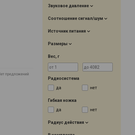
Звуковое давление
Соотношение сигнал/шум
Источник питания
Размеры
Вес, г
Нет предложений
Радиосистема
да
нет
Гибкая ножка
да
нет
Радиус действия
В комплекте