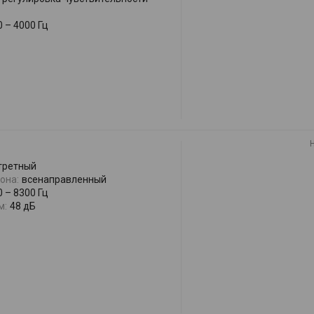
0 – 4000 Гц
третный
она:
всенаправленный
0 – 8300 Гц
м:
48 дБ