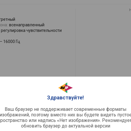
третный
она:
всенаправленный
регулировка чувствительности
 – 16000 Гц
Здравствуйте!
меры
она:
всенаправленный
Ваш браузер не поддерживает современные форматы
ирменный разъем
изображений, поэтому вместо них вы будете видеть пусто
лл
пространство или надпись «Нет изображения». Рекомендуе
 – 16000 Гц
обновить браузер до актуальной версии