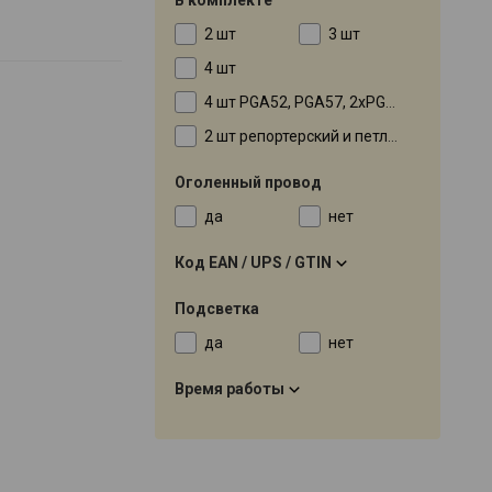
2 шт
3 шт
4 шт
4 шт PGA52, PGA57, 2xPGA56
2 шт репортерский и петличный
Оголенный провод
да
нет
Код EAN / UPS / GTIN
Подсветка
да
нет
Время работы