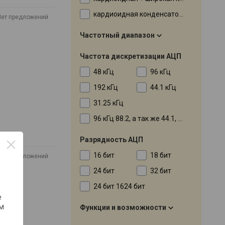
кардиоидная конденсаторный капсюль , гиперкардиоидная динамический капсюль
Нет предложений
Частотный диапазон
Частота дискретизации АЦП
48 кГц
96 кГц
192 кГц
44.1 кГц
31.25 кГц
96 кГц 88.2, а так же 44.1, 48 в macOS
Разрядность АЦП
16 бит
18 бит
Нет предложений
24 бит
32 бит
24 бит 1624 бит
е
м
Функции и возможности