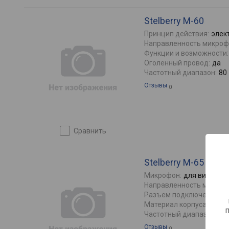
Stelberry M-60
Принцип действия:
элек
Направленность микроф
Функции и возможности:
Оголенный провод:
да
Частотный диапазон:
80
Отзывы
0
сравнить
Stelberry M-65
Микрофон:
для видеока
Направленность микроф
Разъем подключения:
ф
Материал корпуса:
мета
Частотный диапазон:
80
Отзывы
0