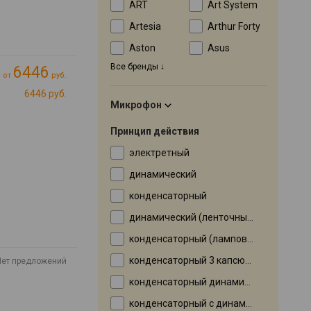
ART
Art System
Artesia
Arthur Forty
Aston
Asus
Все бренды
6446
от
руб.
6446 руб.
Микрофон
Принцип действия
электретный
динамический
конденсаторный
динамический (ленточный)
конденсаторный (ламповый)
конденсаторный 3 капсюля
Нет предложений
конденсаторный динамический
конденсаторный с динамическим элементом