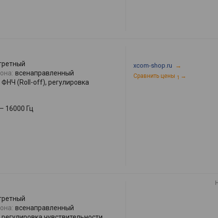
третный
xcom-shop.ru
→
она:
всенаправленный
Сравнить цены
→
1
ФНЧ (Roll-off), регулировка
 – 16000 Гц
третный
она:
всенаправленный
регулировка чувствительности