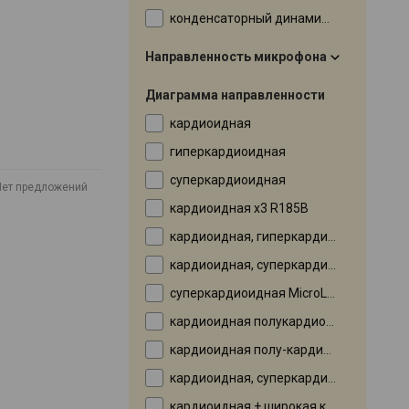
конденсаторный динамический (два капсюля)
Направленность микрофона
Диаграмма направленности
кардиоидная
гиперкардиоидная
суперкардиоидная
Нет предложений
кардиоидная х3 R185B
кардиоидная, гиперкардиоидная
кардиоидная, суперкардиоидная
суперкардиоидная MicroLine
кардиоидная полукардиоидная
кардиоидная полу-кардиоидный
кардиоидная, суперкардиоидная, гиперкардиоидная
кардиоидная + широкая кардиоидная , гиперкардиоидная