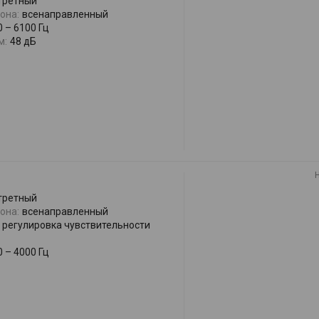
третный
она:
всенаправленный
0 – 6100 Гц
м:
48 дБ
третный
она:
всенаправленный
регулировка чувствительности
0 – 4000 Гц