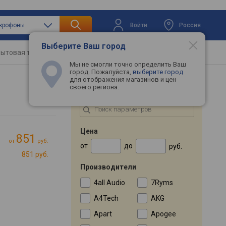
Войти
Россия
икрофоны
Выберите Ваш город
ытовая техника
Телевизоры
Промокоды
Мы не смогли точно определить Ваш
город. Пожалуйста,
выберите город
для отображения магазинов и цен
своего региона.
ПОДБОР ПО ПАРАМЕТРАМ
Цена
851
от
руб.
от
до
руб.
851 руб.
Производители
4all Audio
7Ryms
A4Tech
AKG
Apart
Apogee