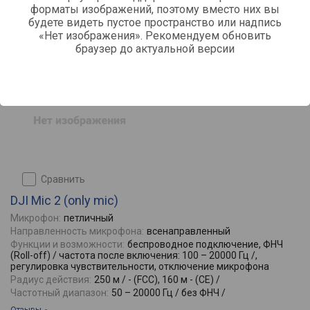
форматы изображений, поэтому вместо них вы
будете видеть пустое пространство или надпись
«Нет изображения». Рекомендуем обновить
браузер до актуальной версии
сравнить
DJI Mic 2 (only mic)
Микрофон:
петличный
Направленность микрофона:
всенаправленный
Функции и возможности:
беспроводное подключение, ФНЧ
(Roll-off) / частота после включения: 100 – 20000 Гц /,
регулировка чувствительности, отключение микрофона
Радиус действия:
250 м / - (FCC), 160 м - (CE) /
Частотный диапазон:
50 – 20000 Гц / без ФНЧ /