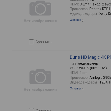
HDMI:
3 шт / 1 вход, 2 вы
Процессор:
Realtek RTD
Аудиодекодеры:
Dolby Di
Отзывы
0
сравнить
Dune HD Magic 4K P
Тип:
медиаплеер
Wi-Fi:
Wi-Fi 5 (802.11ac)
HDMI:
1 шт
Процессор:
Amlogic S90
Видеодекодеры:
H.264, 
Отзывы
0
сравнить