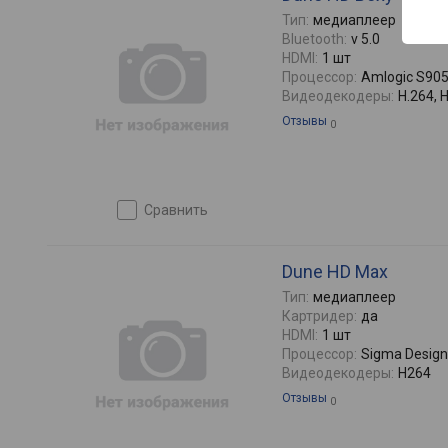
Тип:
медиаплеер
Bluetooth:
v 5.0
HDMI:
1 шт
Процессор:
Amlogic S90
Видеодекодеры:
H.264, 
Отзывы
0
сравнить
Dune HD Max
Тип:
медиаплеер
Картридер:
да
HDMI:
1 шт
Процессор:
Sigma Design
Видеодекодеры:
H264
Отзывы
0