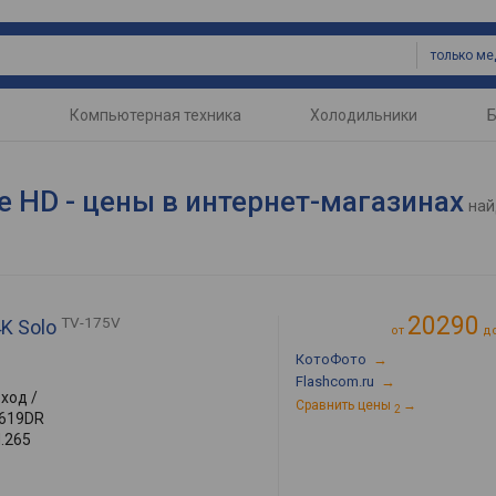
Компьютерная техника
Холодильники
Б
 HD - цены в интернет-магазинах
най
20290
TV-175V
4K Solo
от
д
КотоФото
→
Flashcom.ru
→
вход /
Сравнить цены
→
2
1619DR
H.265