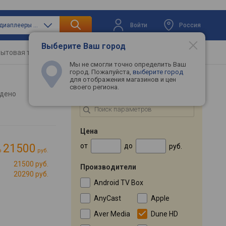
Войти
Россия
только медиаплееры и тв-тюнеры
Выберите Ваш город
ытовая техника
Телевизоры
Промокоды
Мы не смогли точно определить Ваш
город. Пожалуйста,
выберите город
для отображения магазинов и цен
своего региона.
ПОДБОР ПО ПАРАМЕТРАМ
дено
Цена
от
до
21500
руб.
о
руб.
21500 руб.
Производители
20290 руб.
Android TV Box
AnyCast
Apple
Aver Media
Dune HD