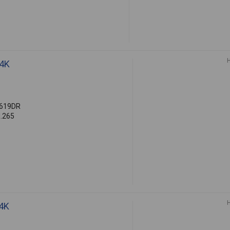
 4K
1619DR
H.265
 4K