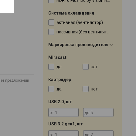
HDR10 Plus, Dolby Vision HLG
Система охлаждения
активная (вентилятор)
пассивная (без вентилятора)
Маркировка производителя
Miracast
да
нет
Картридер
Нет предложений
да
нет
USB 2.0, шт
USB 3.2 gen1, шт