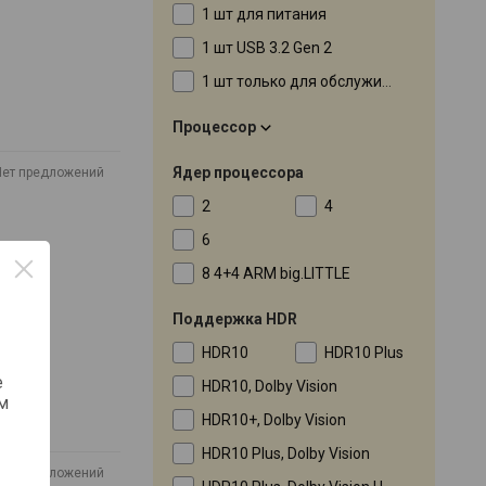
1 шт для питания
1 шт USB 3.2 Gen 2
1 шт только для обслуживания
Процессор
Ядер процессора
Нет предложений
2
4
6
8 4+4 ARM big.LITTLE
Поддержка HDR
HDR10
HDR10 Plus
е
HDR10, Dolby Vision
м
HDR10+, Dolby Vision
HDR10 Plus, Dolby Vision
Нет предложений