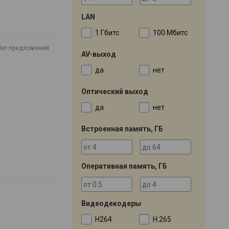
LAN
1 Гбитс
100 Мбитс
Нет предложений
AV-выход
да
нет
Оптический выход
да
нет
Встроенная память, ГБ
Оперативная память, ГБ
Видеодекодеры
H264
H.265