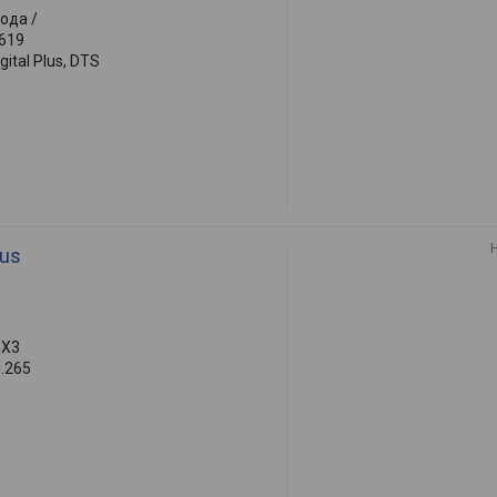
хода /
1619
gital Plus, DTS
lus
5X3
H.265