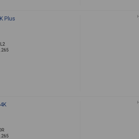
K Plus
5L2
H.265
 4K
DR
H.265