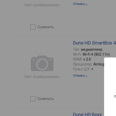
Отзывы
0
сравнить
Dune HD SmartBox 
Тип:
медиаплеер
Wi-Fi:
Wi-Fi 4 (802.11n)
HDMI:
v 2.0
Процессор:
Amlogic S90
Пульт ДУ:
+
Отзывы
0
сравнить
Dune HD Boxy