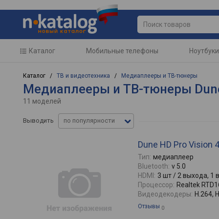
Каталог
Мобильные телефоны
Ноутбуки
Каталог /
ТВ и видеотехника
/
Медиаплееры и ТВ-тюнеры
Медиаплееры и ТВ-тюнеры Dune
11 моделей
Выводить
по популярности
Dune HD Pro Vision 
Тип:
медиаплеер
Bluetooth:
v 5.0
HDMI:
3 шт / 2 выхода, 1 
Процессор:
Realtek RTD
Видеодекодеры:
H.264, 
Отзывы
0