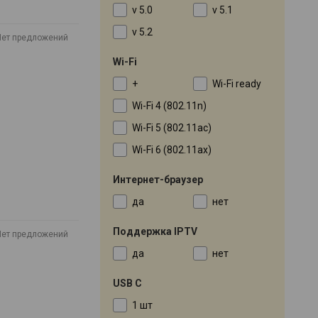
v 5.0
v 5.1
v 5.2
Нет предложений
Wi-Fi
+
Wi-Fi ready
Wi-Fi 4 (802.11n)
Wi-Fi 5 (802.11ac)
Wi-Fi 6 (802.11ax)
Интернет-браузер
да
нет
Поддержка IPTV
Нет предложений
да
нет
USB C
1 шт