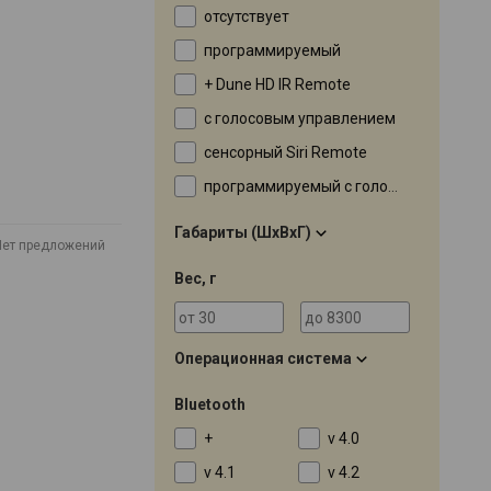
отсутствует
программируемый
+ Dune HD IR Remote
с голосовым управлением
сенсорный Siri Remote
программируемый с голосовым управлением
Габариты (ШхВхГ)
Нет предложений
Вес, г
Операционная система
Bluetooth
+
v 4.0
v 4.1
v 4.2