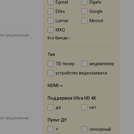
Egreat
Elgato
Eltex
Google
Lumax
Mecool
MXQ
Нет предложений
Все бренды
Тип
ТВ тюнер
медиаплеер
устройство видеозахвата
HDMI
Поддержка Ultra HD 4K
да
нет
Нет предложений
Пульт ДУ
+
сенсорный