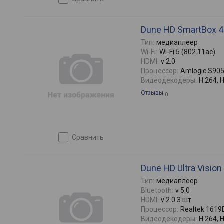
Dune HD SmartBox 4
Тип:
медиаплеер
Wi-Fi:
Wi-Fi 5 (802.11ac)
HDMI:
v 2.0
Процессор:
Amlogic S90
Видеодекодеры:
H.264, 
Отзывы
0
сравнить
Dune HD Ultra Vision
Тип:
медиаплеер
Bluetooth:
v 5.0
HDMI:
v 2.0 3 шт
Процессор:
Realtek 1619
Видеодекодеры:
H.264, 