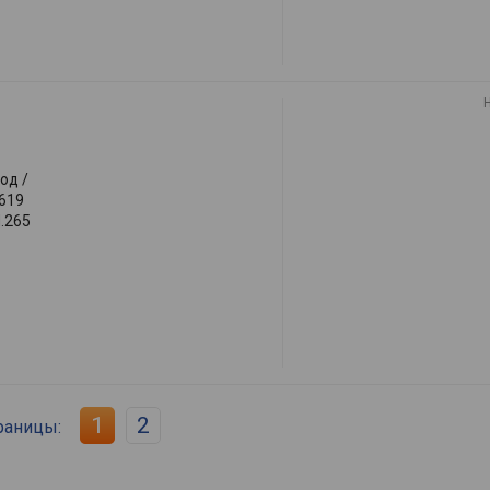
ход /
1619
H.265
1
2
раницы: