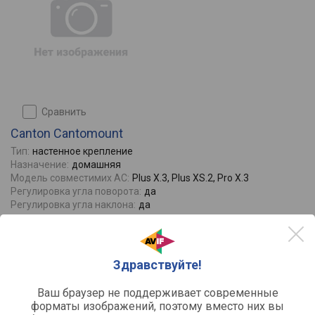
сравнить
Canton Cantomount
Тип:
настенное крепление
Назначение:
домашняя
Модель совместимих АС:
Plus X.3, Plus XS.2, Pro X.3
Регулировка угла поворота:
да
Регулировка угла наклона:
да
Отзывы
0
16000
от
руб.
Здравствуйте!
Ваш браузер не поддерживает современные
форматы изображений, поэтому вместо них вы