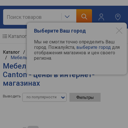
Выберите Ваш город
Каталог
Мобильные телефоны
Мы не смогли точно определить Ваш
город. Пожалуйста,
выберите город
для
Каталог /
Аудиотехника
/
Hi-Fi и Hi-End компоненты
отображения магазинов и цен своего
/
Мебель и крепления для аудио
региона.
Мебель и крепления для аудио
Canton - цены в интернет-
магазинах
Выводить
по популярности
Фильтры