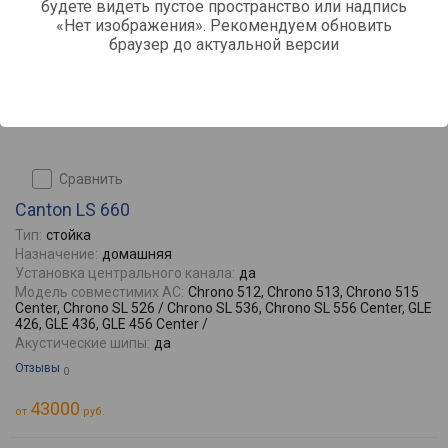
будете видеть пустое пространство или надпись
«Нет изображения». Рекомендуем обновить
браузер до актуальной версии
сравнить
Canton LS 660
Тип:
стойка
Назначение:
домашняя
Установка центрального канала:
да
Модель совместимих АС:
Chrono 512, Chrono 513, Chrono 515
Center, Chrono SL 526 / Chrono SL 536, Chrono SL 556 Center, GLE
426, GLE 436, GLE 456 Center /
Акустические шипы:
да
Отзывы
0
43000
от
руб.