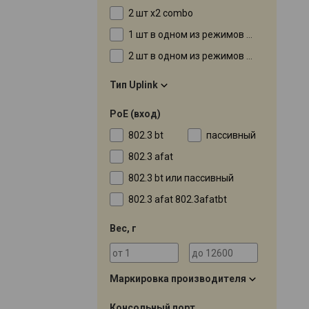
2 шт x2 combo
1 шт в одном из режимов работы
2 шт в одном из режимов работы
Тип Uplink
PoE (вход)
802.3 bt
пассивный
802.3 afat
802.3 bt или пассивный
802.3 afat 802.3afatbt
Вес, г
Маркировка производителя
Консольный порт