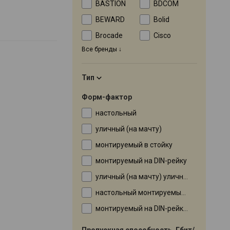
BASTION
BDCOM
BEWARD
Bolid
Brocade
Cisco
Все бренды
Тип
Форм-фактор
настольный
уличный (на мачту)
монтируемый в стойку
монтируемый на DIN-рейку
уличный (на мачту) уличный
настольный монтируемый в стойку
монтируемый на DIN-рейку на DIN-рейку
Пропускная способность, Гбит/