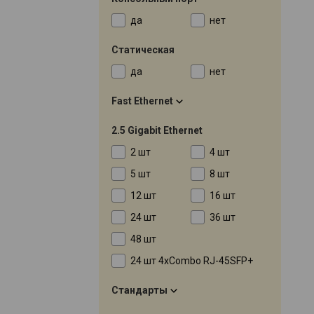
да
нет
Статическая
да
нет
Fast Ethernet
2.5 Gigabit Ethernet
2 шт
4 шт
5 шт
8 шт
12 шт
16 шт
24 шт
36 шт
48 шт
24 шт 4хCombo RJ-45SFP+
Стандарты