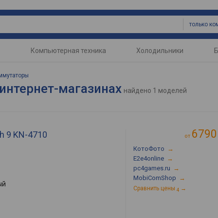
только ко
Компьютерная техника
Холодильники
Б
ммутаторы
 интернет-магазинах
найдено
1 моделей
6790
ch 9 KN-4710
от
КотоФото
→
E2e4online
→
pc4games.ru
→
MobiComShop
→
ый
Сравнить цены
→
4