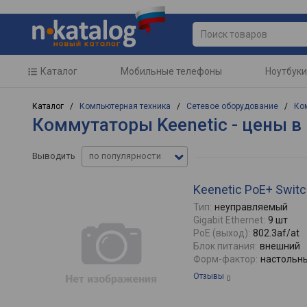
Каталог
Мобильные телефоны
Ноутбуки
Каталог /
Компьютерная техника
/
Сетевое оборудование
/
Ко
Коммутаторы Keenetic - цены в
Выводить
по популярности
Keenetic PoE+ Swit
Тип:
неуправляемый
Gigabit Ethernet:
9 шт
PoE (выход):
802.3af/at
Блок питания:
внешний
Форм-фактор:
настольн
Отзывы
0