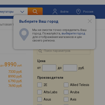
Войти
Россия
ммутаторы
Выберите Ваш город
ытовая техника
Телевизоры
Промокоды
Мы не смогли точно определить Ваш
город. Пожалуйста,
выберите город
для отображения магазинов и цен
своего региона.
ПОДБОР ПО ПАРАМЕТРАМ
Цена
8990
до
руб.
от
до
руб.
7330 руб.
8990 руб.
Производители
6790 руб.
2E
Allied Telesis
7690 руб.
Alta Labs
Aruba
Asus
Axis