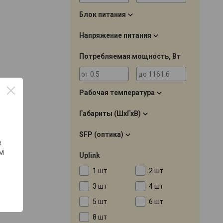
Блок питания
Напряжение питания
Потребляемая мощность, Вт
Рабочая температура
Габариты (ШхГхВ)
SFP (оптика)
е
м
Uplink
1 шт
2 шт
3 шт
4 шт
5 шт
6 шт
8 шт