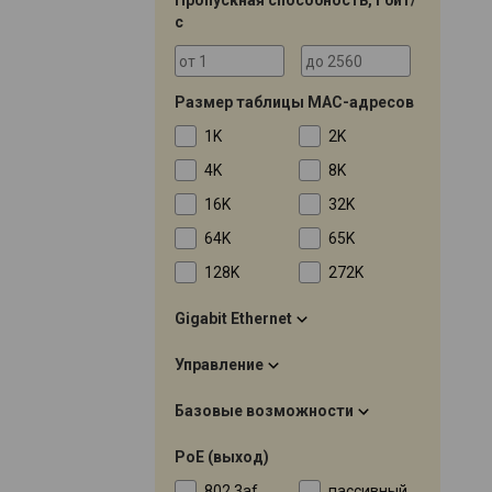
с
Размер таблицы MAC-адресов
1K
2K
4K
8K
16K
32K
64K
65K
128K
272K
Gigabit Ethernet
Управление
Базовые возможности
PoE (выход)
802.3af
пассивный