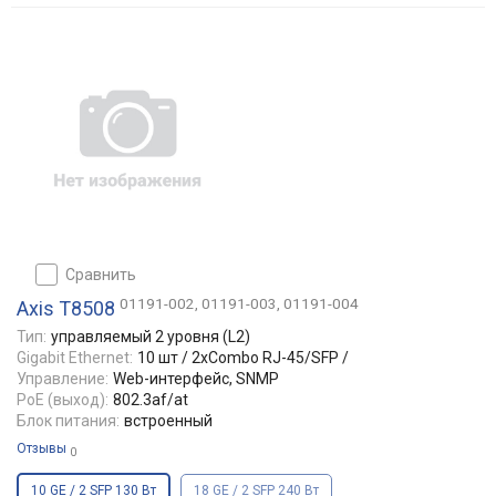
сравнить
01191-002, 01191-003, 01191-004
Axis T8508
Тип:
управляемый 2 уровня (L2)
Gigabit Ethernet:
10 шт / 2xCombo RJ-45/SFP /
Управление:
Web-интерфейс, SNMP
PoE (выход):
802.3af/at
Блок питания:
встроенный
Отзывы
0
10 GE / 2 SFP 130 Вт
18 GE / 2 SFP 240 Вт