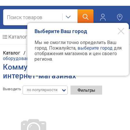
Выберите Ваш город
Каталог
Мобильные телефоны
Мы не смогли точно определить Ваш
город. Пожалуйста,
выберите город
для
Каталог /
Компьютерная техника
/
Сетевое
отображения магазинов и цен своего
оборудование
/
Коммутаторы
региона.
Коммутаторы Axis - цены в
интернет-магазинах
Выводить
по популярности
Фильтры