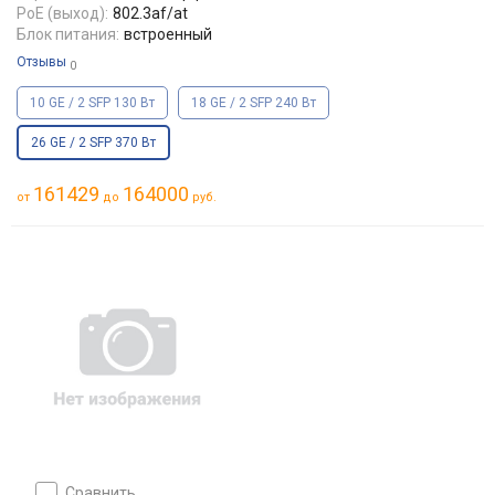
PoE (выход):
802.3af/at
Блок питания:
встроенный
Отзывы
0
10 GE / 2 SFP 130 Вт
18 GE / 2 SFP 240 Вт
26 GE / 2 SFP 370 Вт
161429
164000
от
до
руб.
сравнить