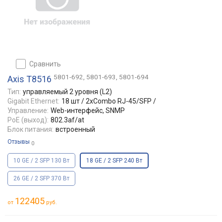
сравнить
5801-692, 5801-693, 5801-694
Axis T8516
Тип:
управляемый 2 уровня (L2)
Gigabit Ethernet:
18 шт / 2xCombo RJ-45/SFP /
Управление:
Web-интерфейс, SNMP
PoE (выход):
802.3af/at
Блок питания:
встроенный
Отзывы
0
10 GE / 2 SFP 130 Вт
18 GE / 2 SFP 240 Вт
26 GE / 2 SFP 370 Вт
122405
от
руб.