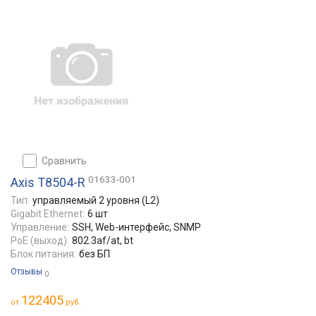
сравнить
01633-001
Axis T8504-R
Тип:
управляемый 2 уровня (L2)
Gigabit Ethernet:
6 шт
Управление:
SSH, Web-интерфейс, SNMP
PoE (выход):
802.3af/at, bt
Блок питания:
без БП
Отзывы
0
122405
от
руб.