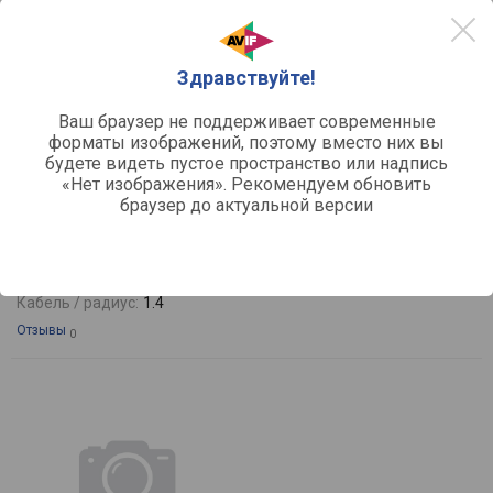
Здравствуйте!
Ваш браузер не поддерживает современные
форматы изображений, поэтому вместо них вы
сравнить
будете видеть пустое пространство или надпись
«Нет изображения». Рекомендуем обновить
Satechi Slim W3 Wired Backlit Keyboard
браузер до актуальной версии
Тип подключения:
проводная
Ход клавиш:
низкий
Цвет клавиш:
черный
Интерфейс подключения:
USB C
Кабель / радиус:
1.4
Отзывы
0