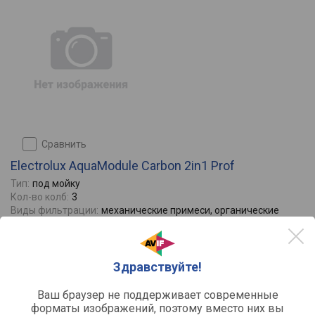
сравнить
Electrolux AquaModule Carbon 2in1 Prof
Тип:
под мойку
Кол-во колб:
3
Виды фильтрации:
механические примеси, органические
примеси, активный хлор, нефтепродукты
Сменные картриджи:
Mechanic 5, Carbon, Carbon 2in1
Подключение:
к водопроводу
Здравствуйте!
Отзывы
0
Ваш браузер не поддерживает современные
форматы изображений, поэтому вместо них вы