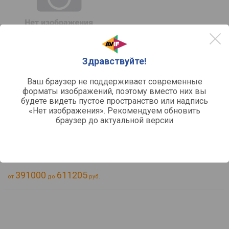
Здравствуйте!
сравнить
Bryston BDA-3
Ваш браузер не поддерживает современные
форматы изображений, поэтому вместо них вы
Тип:
ЦАП
будете видеть пустое пространство или надпись
Разрядность:
32 бит
«Нет изображения». Рекомендуем обновить
Дополнительно:
поддержка DSD, поддержка Mac
браузер до актуальной версии
Выходное напряжение (XLR):
4
Входы:
коаксиальный S/P-DIF, оптический, балансный
цифровой (AES/EBU), BNC, USB B / 3 шт /, триггерный
Отзывы
0
391000
611205
от
до
руб.