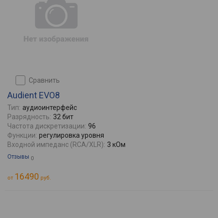
сравнить
Audient EVO8
Тип:
аудиоинтерфейс
Разрядность:
32 бит
Частота дискретизации:
96
Функции:
регулировка уровня
Входной импеданс (RCA/XLR):
3 кОм
Отзывы
0
16490
от
руб.