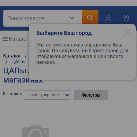
Выберите Ваш город
Каталог
Мобильные телефоны
Мы не смогли точно определить Ваш
город. Пожалуйста,
выберите город
для
Каталог /
Аудиотехника
/
Hi-Fi и Hi-End компоненты
отображения магазинов и цен своего
/
ЦАПы
региона.
ЦАПы Audient - цены в интернет-
магазинах
Выводить
по популярности
Фильтры