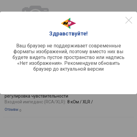
Здравствуйте!
Ваш браузер не поддерживает современные
форматы изображений, поэтому вместо них вы
сравнить
будете видеть пустое пространство или надпись
«Нет изображения». Рекомендуем обновить
Audient ID4
браузер до актуальной версии
Тип:
аудиоинтерфейс
Разрядность:
24 бит
Частота дискретизации:
96
Функции:
регулировка баланса, регулировка уровня,
регулировка чувствительности
Входной импеданс (RCA/XLR):
8 кОм / XLR /
Отзывы
0