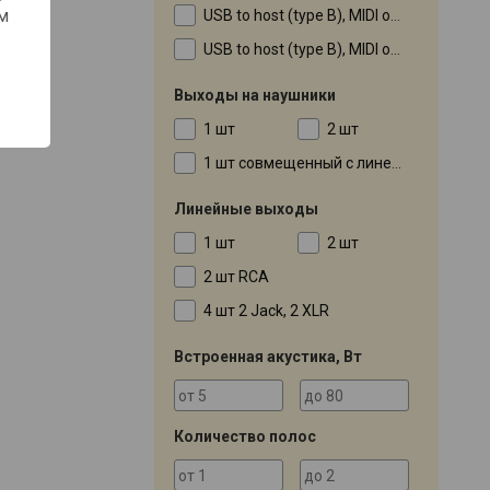
м
USB to host (type B), MIDI out
USB to host (type B), MIDI out, MIDI thru
Выходы на наушники
1 шт
2 шт
1 шт совмещенный с линейным
Линейные выходы
1 шт
2 шт
2 шт RCA
4 шт 2 Jack, 2 XLR
Встроенная акустика, Вт
Количество полос