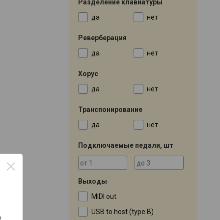
Разделение клавиатуры
да
нет
Реверберация
да
нет
Хорус
да
нет
Транспонирование
да
нет
Подключаемые педали, шт
Выходы
MIDI out
USB to host (type B)
е