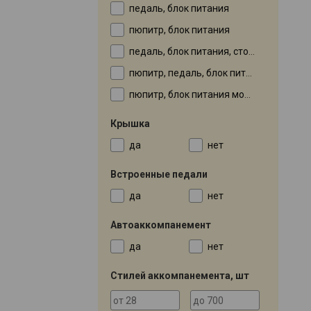
педаль, блок питания
пюпитр, блок питания
педаль, блок питания, стойка
пюпитр, педаль, блок питания
пюпитр, блок питания может не поставляться
Крышка
да
нет
Встроенные педали
да
нет
Автоаккомпанемент
да
нет
Стилей аккомпанемента, шт