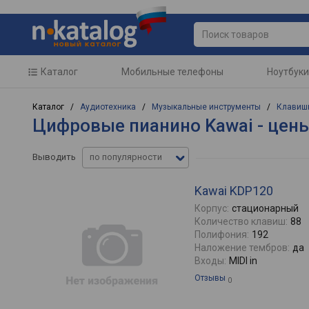
Каталог
Мобильные телефоны
Ноутбуки
Каталог /
Аудиотехника
/
Музыкальные инструменты
/
Клавиш
Цифровые пианино Kawai - цены
Выводить
по популярности
Kawai KDP120
Корпус:
стационарный
Количество клавиш:
88
Полифония:
192
Наложение тембров:
да
Входы:
MIDI in
Отзывы
0