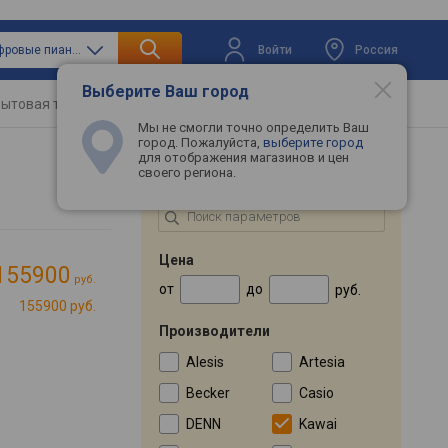
Войти
Россия
только цифровые пианино
Выберите Ваш город
ытовая техника
Телевизоры
Промокоды
Мы не смогли точно определить Ваш
город. Пожалуйста,
выберите город
для отображения магазинов и цен
своего региона.
ПОДБОР ПО ПАРАМЕТРАМ
Цена
155900
руб.
от
до
руб.
155900 руб.
Производители
Alesis
Artesia
Becker
Casio
DENN
Kawai