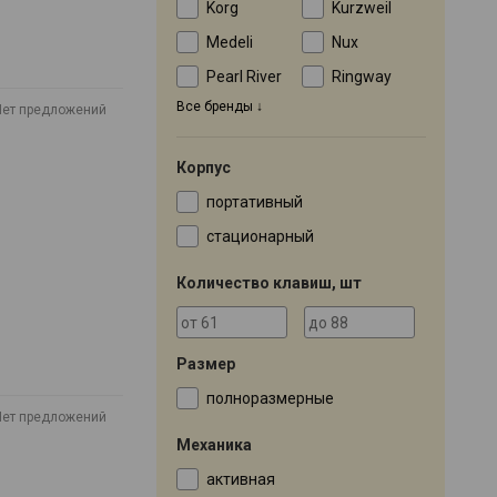
Korg
Kurzweil
Medeli
Nux
Pearl River
Ringway
Все бренды
Нет предложений
Корпус
портативный
стационарный
Количество клавиш, шт
Размер
полноразмерные
Нет предложений
Механика
активная