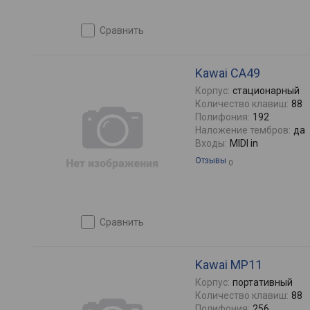
сравнить
Kawai CA49
Корпус:
стационарный
Количество клавиш:
88
Полифония:
192
Наложение тембров:
да
Входы:
MIDI in
Отзывы
0
сравнить
Kawai MP11
Корпус:
портативный
Количество клавиш:
88
Полифония:
256