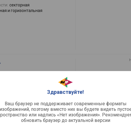
сти:
секторная
ная и горизонтальная
A
сти:
направленная
Здравствуйте!
ная и горизонтальная
Ваш браузер не поддерживает современные форматы
изображений, поэтому вместо них вы будете видеть пусто
пространство или надпись «Нет изображения». Рекомендуе
обновить браузер до актуальной версии