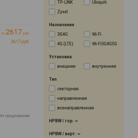
TP-LINK
Ubiquiti
Zyxel
Назначение
2617
от
руб.
3G4G
Wi-Fi
2617 руб.
4G (LTE)
Wi-Fi3G4G5G
Установка
внешняя
внутренняя
Тип
секторная
направленная
всенаправленная
Нет предложений
HPBW / гор.
HPBW / верт.