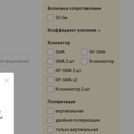
Волновое сопротивление
50 Ом
Коэффициент усиления
Коннектор
SMA
RP-SMA
SMA 2 шт
N-коннектор
Нет предложений
RP-SMA 2 шт
RP-SMA x2
N-коннектор 2 шт
Поляризация
вертикальная
е
м
двойная поляризация
только вертикальная