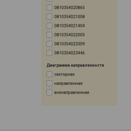
0810354020865
0810354021008
0810354021404
0810354022005
0810354023309
0810354023446
Диаграмма направленности
секторная
направленная
всенаправленная