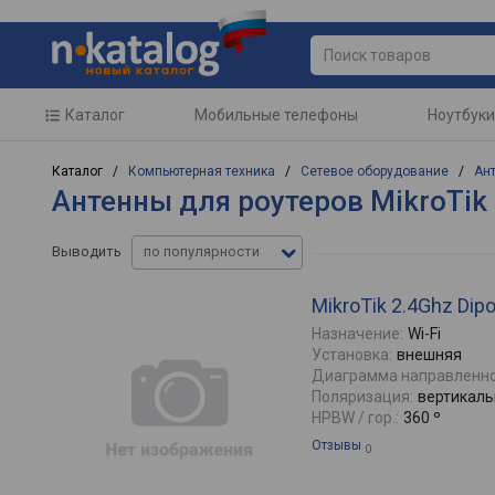
Каталог
Мобильные телефоны
Ноутбуки
Каталог /
Компьютерная техника
/
Сетевое оборудование
/
Ан
Антенны для роутеров MikroTik 
Выводить
по популярности
MikroTik 2.4Ghz Dipo
Назначение:
Wi-Fi
Установка:
внешняя
Диаграмма направленно
Поляризация:
вертикаль
HPBW / гор.:
360 º
Отзывы
0