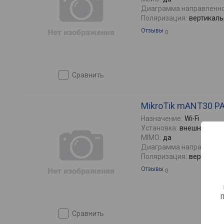
Диаграмма направленно
Поляризация:
вертикаль
Отзывы
0
сравнить
MikroTik mANT30 P
Назначение:
Wi-Fi
Установка:
внешняя
MIMO:
да
Диаграмма направленно
Поляризация:
вертикаль
Отзывы
0
сравнить