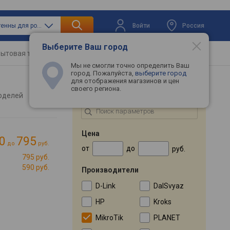
Войти
Россия
только антенны для роутеров
Выберите Ваш город
ытовая техника
Телевизоры
Промокоды
Мы не смогли точно определить Ваш
город. Пожалуйста,
выберите город
для отображения магазинов и цен
своего региона.
ПОДБОР ПО ПАРАМЕТРАМ
оделей
Цена
0
795
до
руб.
от
до
руб.
795 руб.
590 руб.
Производители
D-Link
DalSvyaz
HP
Kroks
MikroTik
PLANET