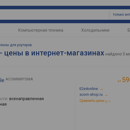
Компьютерная техника
Холодильники
Б
тенны для роутеров
- цены в интернет-магазинах
найдено
5 м
59
ACOMNIRPSMA
le
от
E2e4online
→
xcom-shop.ru
→
сти:
всенаправленная
Сравнить цены
→
2
ная