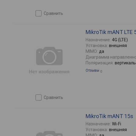
сравнить
MikroTik mANT LTE 
Назначение:
4G (LTE)
Установка:
внешняя
MIMO:
да
Диаграмма направленно
Поляризация:
вертикаль
Отзывы
0
сравнить
MikroTik mANT 15s
Назначение:
Wi-Fi
Установка:
внешняя
MIMO:
да