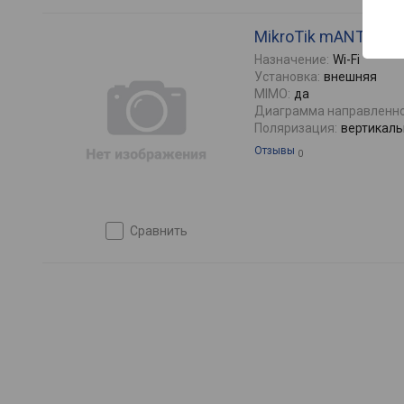
MikroTik mANT 19s
Назначение:
Wi-Fi
Установка:
внешняя
MIMO:
да
Диаграмма направленно
Поляризация:
вертикаль
Отзывы
0
сравнить