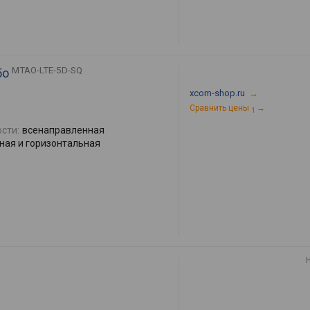
MTAO-LTE-5D-SQ
5o
xcom-shop.ru
→
Сравнить цены
→
1
сти:
всенаправленная
ная и горизонтальная