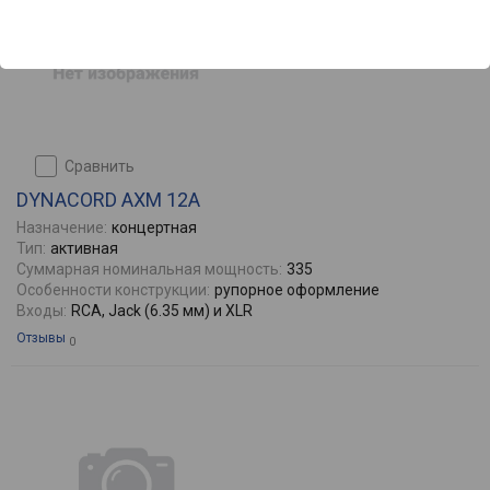
сравнить
DYNACORD AXM 12A
Назначение:
концертная
Тип:
активная
Суммарная номинальная мощность:
335
Особенности конструкции:
рупорное оформление
Входы:
RCA, Jack (6.35 мм) и XLR
Отзывы
0