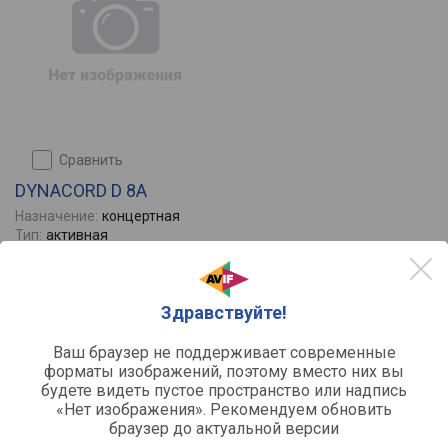
сравнить
DYNACORD D 8A
Назначение:
концертная
Тип:
активная
Суммарная номинальная мощность:
400
Особенности конструкции:
фазоинвертор, рупорное
оформление
Входы:
XLR и комбо Jack (6.35 мм) / XLR
Здравствуйте!
Отзывы
0
Ваш браузер не поддерживает современные
форматы изображений, поэтому вместо них вы
будете видеть пустое пространство или надпись
«Нет изображения». Рекомендуем обновить
браузер до актуальной версии