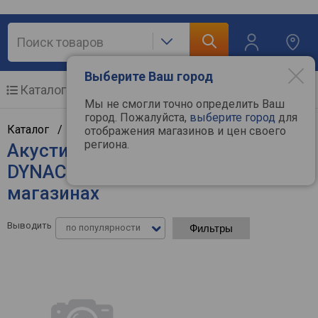
Выберите Ваш город
Каталог
Мобильные телефоны
Мы не смогли точно определить Ваш
город. Пожалуйста,
выберите город
для
Каталог /
Аудиотехника
/
Акустические системы
отображения магазинов и цен своего
региона.
Акустические системы
DYNACORD - цены в интернет-
магазинах
Выводить
по популярности
Фильтры