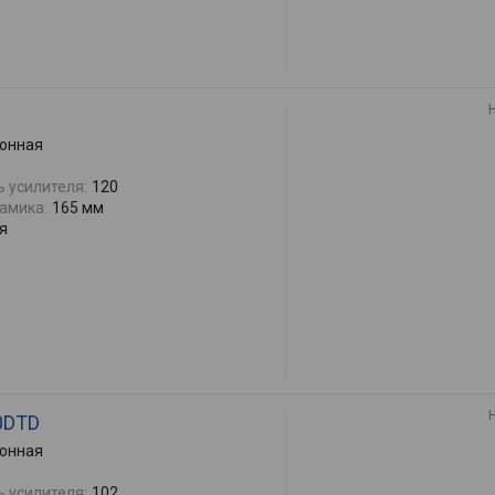
6
онная
 усилителя:
120
амика:
165 мм
я
0DTD
онная
 усилителя:
102