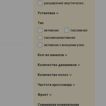
расширение акустической системы Dolby Atmos
Установка
Тип
активная
пасcивная
пассивнаяактивная
активная с внешним усилителем
Кол-во каналов
Количество динамиков
Количество полос
Частота кроссовера
Фронт
Суммарная номинальная