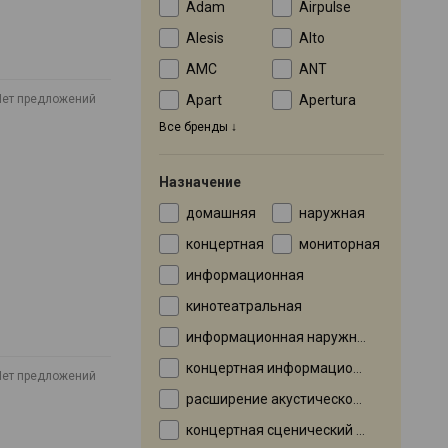
Adam
Airpulse
Alesis
Alto
AMC
ANT
Apart
Apertura
Нет предложений
Все бренды
Назначение
домашняя
наружная
концертная
мониторная
информационная
кинотеатральная
информационная наружная
концертная информационная
Нет предложений
расширение акустической системы
концертная сценический монитор