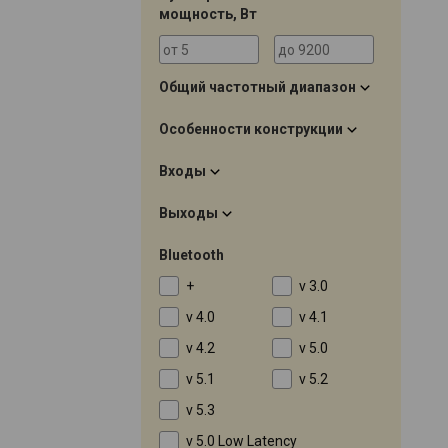
мощность, Вт
Общий частотный диапазон
Особенности конструкции
Входы
Выходы
Bluetooth
+
v 3.0
v 4.0
v 4.1
v 4.2
v 5.0
v 5.1
v 5.2
v 5.3
v 5.0 Low Latency