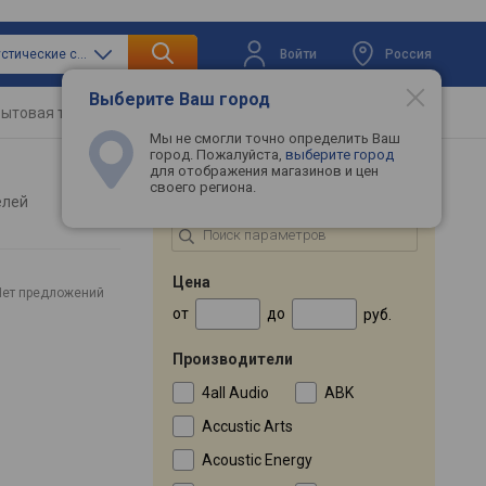
Войти
Россия
только акустические системы
Выберите Ваш город
ытовая техника
Телевизоры
Промокоды
Мы не смогли точно определить Ваш
город. Пожалуйста,
выберите город
для отображения магазинов и цен
своего региона.
ПОДБОР ПО ПАРАМЕТРАМ
елей
Цена
Нет предложений
от
до
руб.
Производители
4all Audio
ABK
Accustic Arts
Acoustic Energy