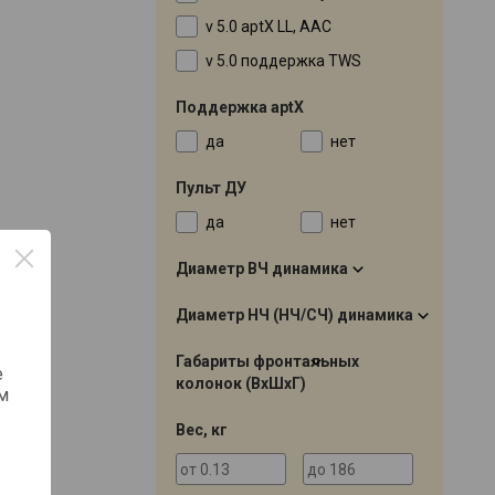
v 5.0 aptX LL, AAC
v 5.0 поддержка TWS
Поддержка aptX
да
нет
Пульт ДУ
да
нет
Диаметр ВЧ динамика
Диаметр НЧ (НЧ/СЧ) динамика
Габариты фронтальных
е
колонок (ВхШхГ)
м
Вес, кг