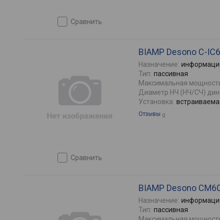
сравнить
BIAMP Desono C-IC
Назначение:
информаци
Тип:
пасcивная
Максимальная мощность
Диаметр НЧ (НЧ/СЧ) дин
Установка:
встраиваема
Отзывы
0
сравнить
BIAMP Desono CM6
Назначение:
информаци
Тип:
пасcивная
Максимальная мощность