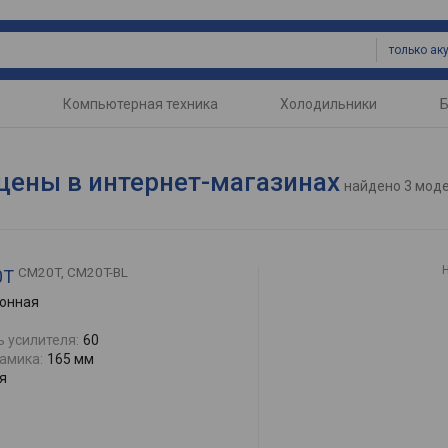
Компьютерная техника
Холодильники
Б
цены в интернет-магазинах
найдено
3 мод
CM20T, CM20T-BL
0T
онная
 усилителя:
60
амика:
165 мм
я