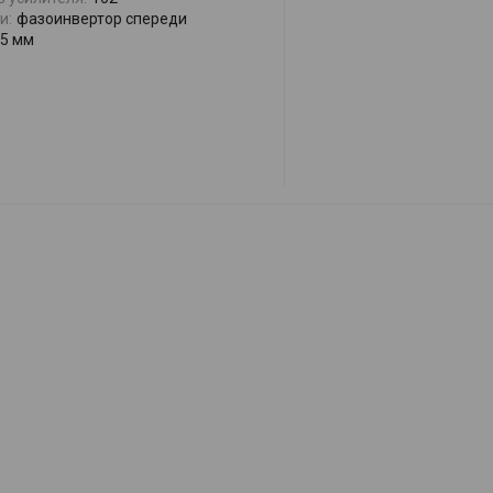
и:
фазоинвертор спереди
5 мм