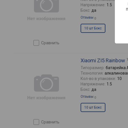
Напряжение:
1.5
Бокс:
да
Отзывы
0
10 шт Бокс
сравнить
Xiaomi ZI5 Rainbow
Типоразмер:
батарейка 
Технология:
алкалинова
Кол-во в упаковке:
10
Напряжение:
1.5
Бокс:
да
Отзывы
0
10 шт Бокс
сравнить