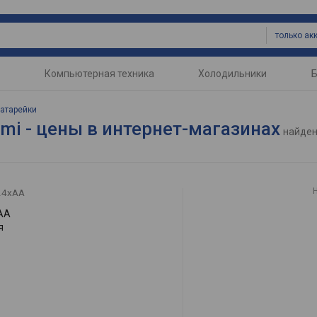
Компьютерная техника
Холодильники
Б
батарейки
mi - цены в интернет-магазинах
найде
24xAA
AA
я