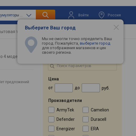
Войти
Россия
только аккумуляторы и батарейки
Выберите Ваш город
ытовая техника
Телевизоры
Промокоды
Мы не смогли точно определить Ваш
город. Пожалуйста,
выберите город
для отображения магазинов и цен
своего региона.
ПОДБОР ПО ПАРАМЕТРАМ
но
4 моделей
Цена
Нет предложений
от
до
руб.
Производители
ArmyTek
Camelion
Defender
Duracell
Energizer
ERA