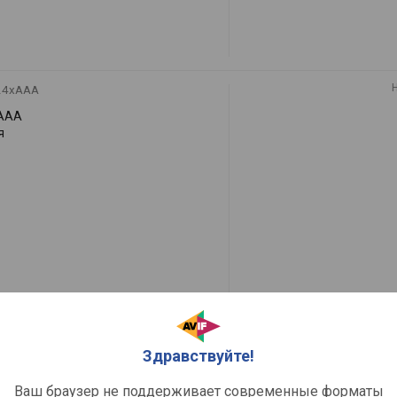
24xAAA
 AAA
я
10xAAA
Здравствуйте!
 AAA
я
Ваш браузер не поддерживает современные форматы