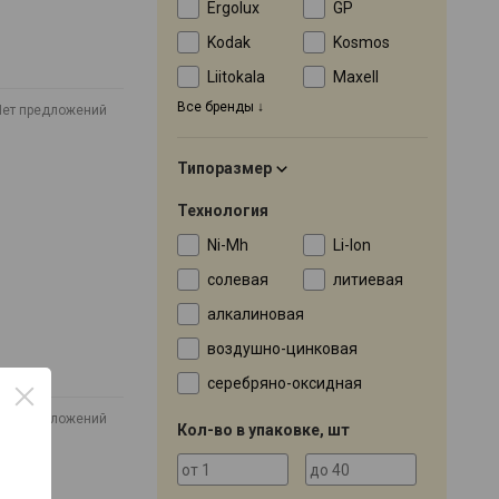
Ergolux
GP
Kodak
Kosmos
Liitokala
Maxell
Все бренды
Нет предложений
Типоразмер
Технология
Ni-Mh
Li-Ion
солевая
литиевая
алкалиновая
воздушно-цинковая
серебряно-оксидная
Нет предложений
Кол-во в упаковке, шт