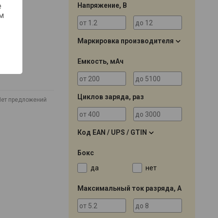
Напряжение, В
е
м
Маркировка производителя
Емкость, мАч
Циклов заряда, раз
Нет предложений
Код EAN / UPS / GTIN
Бокс
да
нет
Максимальный ток разряда, А