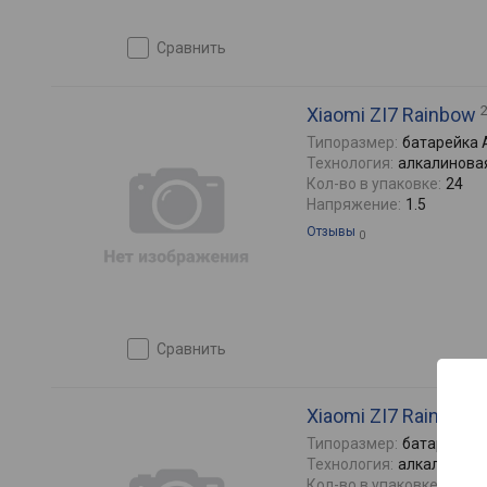
сравнить
Xiaomi ZI7 Rainbow
Типоразмер:
батарейка
Технология:
алкалинова
Кол-во в упаковке:
24
Напряжение:
1.5
Отзывы
0
сравнить
Xiaomi ZI7 Rainbow
Типоразмер:
батарейка
Технология:
алкалинова
Кол-во в упаковке:
10