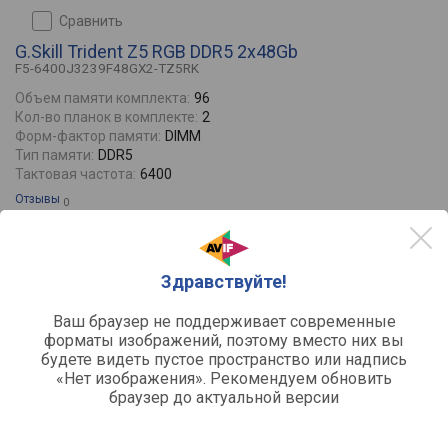
сравнить
G.Skill Trident Z5 RGB DDR5 2x48Gb
F5-6400J3239F48GX2-TZ5RK
Объем памяти комплекта:
96
Кол-во планок в комплекте:
2
Форм-фактор памяти:
DIMM
Тип памяти:
DDR5
Тактовая частота:
6400
Отзывы
0
5600 МГц CL40
6400 МГц CL32
6800 МГц CL34
Здравствуйте!
149920
179988
от
до
руб.
Ваш браузер не поддерживает современные
форматы изображений, поэтому вместо них вы
будете видеть пустое пространство или надпись
«Нет изображения». Рекомендуем обновить
браузер до актуальной версии