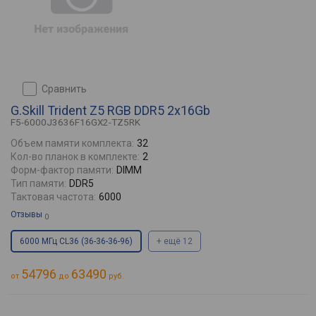
сравнить
G.Skill Trident Z5 RGB DDR5 2x16Gb
F5-6000J3636F16GX2-TZ5RK
Объем памяти комплекта:
32
Кол-во планок в комплекте:
2
Форм-фактор памяти:
DIMM
Тип памяти:
DDR5
Тактовая частота:
6000
Отзывы
0
6000 МГц CL36 (36-36-36-96)
+ ещё 12
54796
63490
от
до
руб.