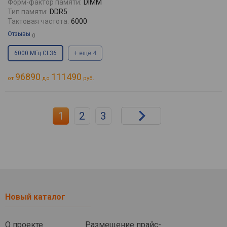
Форм-фактор памяти:
DIMM
Тип памяти:
DDR5
Тактовая частота:
6000
Отзывы
0
6000 МГц CL36
+ ещё 4
96890
111490
от
до
руб.
1
2
3
Новый каталог
О проекте
Размещение прайс-