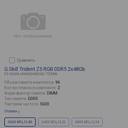
сравнить
G.Skill Trident Z5 RGB DDR5 2x48Gb
F5-5600J4040D48GX2-TZ5RK
Объем памяти комплекта:
96
Кол-во планок в комплекте:
2
Форм-фактор памяти:
DIMM
Тип памяти:
DDR5
Тактовая частота:
5600
Отзывы
0
5600 МГц CL40
6400 МГц CL32
6800 МГц CL34