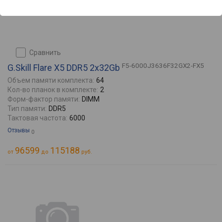
сравнить
F5-6000J3636F32GX2-FX5
G.Skill Flare X5 DDR5 2x32Gb
Объем памяти комплекта:
64
Кол-во планок в комплекте:
2
Форм-фактор памяти:
DIMM
Тип памяти:
DDR5
Тактовая частота:
6000
Отзывы
0
96599
115188
от
до
руб.