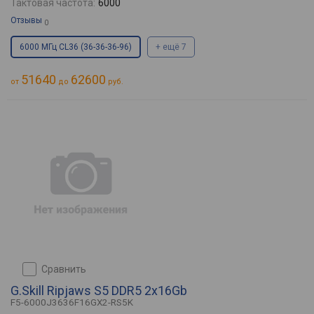
Тактовая частота:
6000
Отзывы
0
6000 МГц CL36 (36-36-36-96)
+ ещё 7
51640
62600
от
до
руб.
сравнить
G.Skill Ripjaws S5 DDR5 2x16Gb
F5-6000J3636F16GX2-RS5K