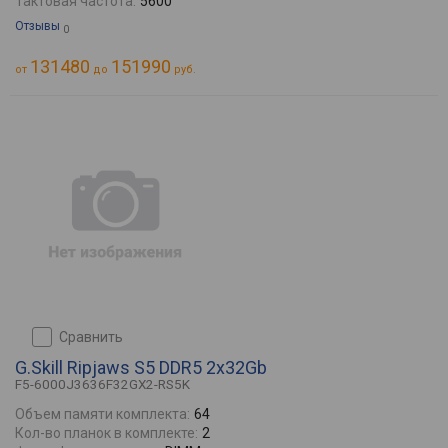
Тактовая частота:
5600
Отзывы
0
131480
151990
от
до
руб.
сравнить
G.Skill Ripjaws S5 DDR5 2x32Gb
F5-6000J3636F32GX2-RS5K
Объем памяти комплекта:
64
Кол-во планок в комплекте:
2